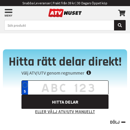
Snabba Leveranser | Frakt från 39 kr | 30 Dagars Öppet köp
Hitta rätt delar direkt!
Välj ATV/UTV genom regnummer
HITTA DELAR
ELLER VÄLJ ATV/UTV MANUELLT
DÖLJ