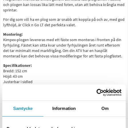
och plogen kan lossas lika lätt med foten, utan att behöva krångla med
sprintar.
För dig som vill ha en plog som är snabb att koppla på och av, med god
lyfthöjd, är Click n Go LT det perfekta valet.
Montering:
Kimpex-plogen levereras med ett fäste som monteras i fronten på din
fyrhjuling. Fästet kan sitta kvar under fyrhjulingen året runt eftersom
det tar minimalt med markfrigång. Om din ATV har en hasplåt
monterad kan det behövas vissa modifieringar för att fästa plogfästet.
Specifikationer:
Bredd: 152 cm
Höjd: 43 cm
Justerbar i sidled
Inklusive glidskor och vändbart slitstål
Markfrigång: Upp till 40 cm
Samtycke
Information
Om
Passar dessa modeller
Specifikationer