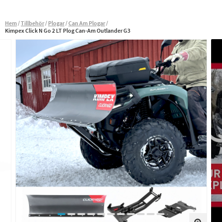
Hem
Tillbehör
Plogar
Can Am Plogar
Kimpex Click N Go 2 LT Plog Can-Am Outlander G3