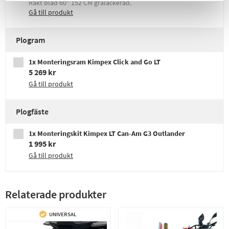
Rakt blad 60" 152 CM grålackerad.
Gå till produkt
Plogram
1x Monteringsram Kimpex Click and Go LT
5 269 kr
Gå till produkt
Plogfäste
1x Monteringskit Kimpex LT Can-Am G3 Outlander
1 995 kr
Gå till produkt
Relaterade produkter
UNIVERSAL