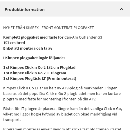
Produktinformation
NYHET FRÅN KIMPEX - FRONTMONTERAT PLOGPAKET
Komplett plogpaket med fäste för
Can-Am Outlander G3
152 cm bred
Enkel att montera och ta av
I Kimpex plogpaket ingår följande:
1 st Kimpex Click n Go 2 152 cm Plogblad
1 st Kimpex Click n Go 2 LT Plogram
1 st Kimpex Plogfäste LT (Frontmonterat)
Kimpex Click n Go LT är en helt ny ATV-plog på marknaden. Plogen
baseras på det populära Click n Go 2-plogbladet men har en kortare
plogram med fäste för montering i fronten på din ATV.
Fästet för LT-plogen är placerat längre fram än det vanliga Click n Go,
vilket möjliggör högre lyfthöjd av bladet och ökad markfrigång vid
transport.
Plogramen monteras enkelt genom att klicka fast plogramen i fästet,