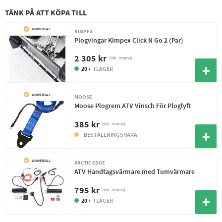
TÄNK PÅ ATT KÖPA TILL
UNIVERSAL
KIMPEX
Plogvingar Kimpex Click N Go 2 (Par)
2 305 kr
(ink. moms)
20 +
I LAGER
UNIVERSAL
MOOSE
Moose Plogrem ATV Vinsch För Ploglyft
385 kr
(ink. moms)
BESTÄLLNINGSVARA
UNIVERSAL
ARCTIC EDGE
ATV Handtagsvärmare med Tumvärmare
795 kr
(ink. moms)
20 +
I LAGER