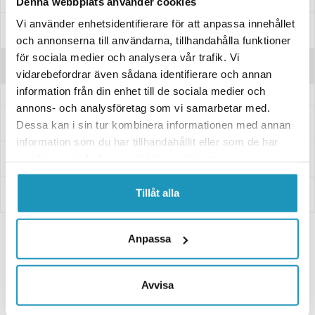
Denna webbplats använder cookies
Vi använder enhetsidentifierare för att anpassa innehållet
Manualer & Guider
och annonserna till användarna, tillhandahålla funktioner
för sociala medier och analysera vår trafik. Vi
Recensioner
vidarebefordrar även sådana identifierare och annan
information från din enhet till de sociala medier och
annons- och analysföretag som vi samarbetar med.
Frågor och svar
Dessa kan i sin tur kombinera informationen med annan
information som du har tillhandahållit eller som de har
Leverans- & Returinformation
samlat in när du har använt deras tjänster.
Tillåt alla
Betalning
Anpassa
Plogblad
Avvisa
1x Snöblad Kimpex Click And Go Std 152 cm
3 610 kr