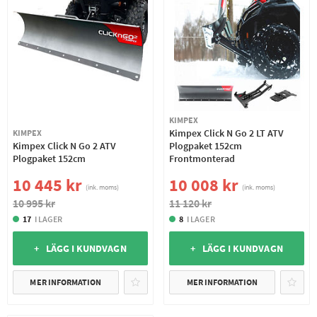
KIMPEX
Kimpex Click N Go 2 LT ATV
KIMPEX
Kimpex Click N Go 2 ATV
Plogpaket 152cm
Plogpaket 152cm
Frontmonterad
10 445 kr
10 008 kr
(ink. moms)
(ink. moms)
10 995 kr
11 120 kr
17
I LAGER
8
I LAGER
+ LÄGG I KUNDVAGN
+ LÄGG I KUNDVAGN
MER INFORMATION
MER INFORMATION