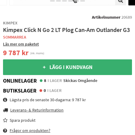
Artikelnummer
20689
KIMPEX
Kimpex Click N Go 2 LT Plog Can-Am Outlander G3
SOMMARREA
Läs mer om paketet
9 787 kr
(ink. moms)
+ LÄGG I KUNDVAGN
ONLINELAGER
8
I LAGER
Skickas Omgående
BUTIKSLAGER
0
I LAGER
Lägsta pris de senaste 30-dagarna:
9 787 kr
Leverans- & Returinformation
Spara produkt
Frågor om produkten?