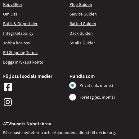
Köpvillkor
Plog Guiden
Om Oss
Service Guiden
Butik & Öppettider
Batteri Guiden
Integritetspolicy
Däck Guiden
Jobba hos oss
Se alla Guider
EU Shipping Terms
Logga in/Skapa konto
Följ oss i sociala medier
Handla som
Privat (ink. moms)
Företag (ex. moms)
ATVhusets Nyhetsbrev
Få senaste nyheterna och erbjudandena direkt till din inkorg.