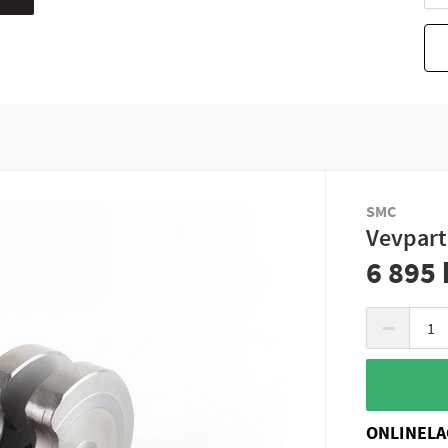
SMC
Vevpart
6 895 
−
ONLINELA