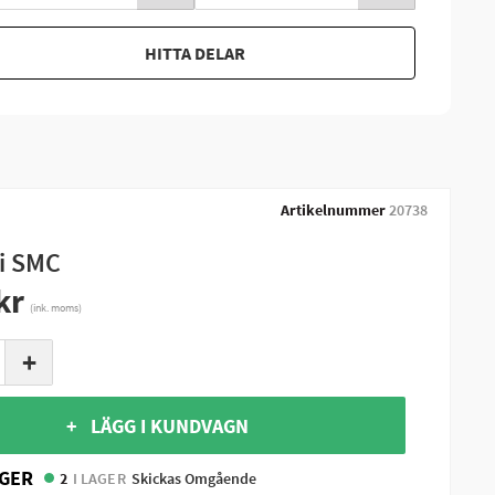
HITTA DELAR
Artikelnummer
20738
i SMC
kr
(ink. moms)
+
+ LÄGG I KUNDVAGN
GER
2
I LAGER
Skickas Omgående