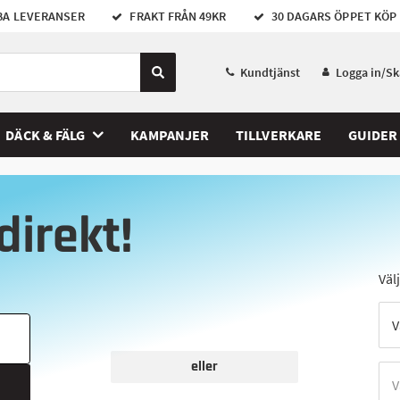
A LEVERANSER
FRAKT FRÅN 49KR
30 DAGARS ÖPPET KÖP
Kundtjänst
Logga in/S
DÄCK & FÄLG
KAMPANJER
TILLVERKARE
GUIDER
direkt!
Väl
eller