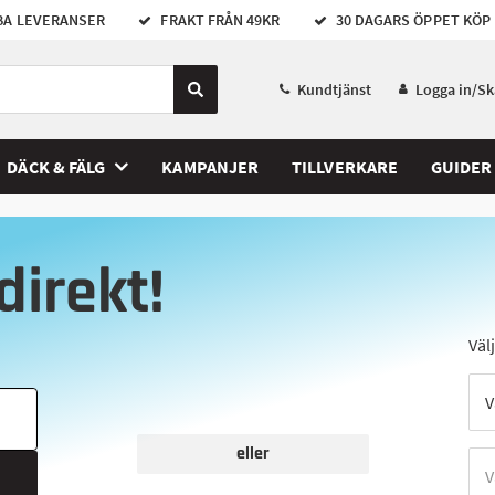
A LEVERANSER
FRAKT FRÅN 49KR
30 DAGARS ÖPPET KÖP
Kundtjänst
Logga in/S
DÄCK & FÄLG
KAMPANJER
TILLVERKARE
GUIDER
direkt!
Väl
eller