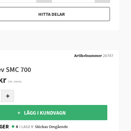
HITTA DELAR
Artikelnummer
20747
ev SMC 700
kr
(ink. moms)
+
+ LÄGG I KUNDVAGN
GER
4
I LAGER
Skickas Omgående