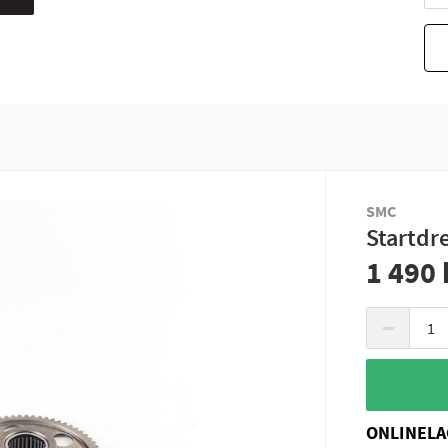
SMC
Startdr
1 490 
−
ONLINELA