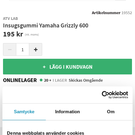
Artikelnummer
19552
ATV LAB
Insugsgummi Yamaha Grizzly 600
195 kr
(ink. moms)
−
+
+ LÄGG I KUNDVAGN
ONLINELAGER
20 +
I LAGER
Skickas Omgående
BUTIKSLAGER
0
I LAGER
Leverans- & Returinformation
Spara produkt
Samtycke
Information
Om
Frågor om produkten?
Denna webbplats använder cookies