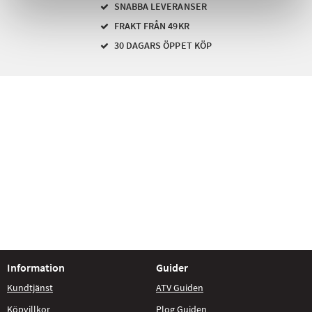
SNABBA LEVERANSER
FRAKT FRÅN 49KR
30 DAGARS ÖPPET KÖP
Information
Guider
Kundtjänst
ATV Guiden
Köpvillkor
Plog Guiden