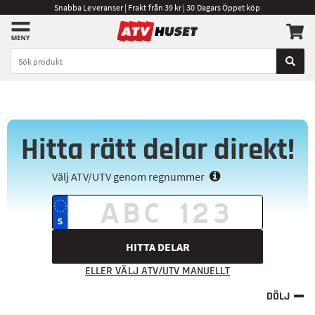
Snabba Leveranser | Frakt från 39 kr | 30 Dagars Öppet köp
Hitta rätt delar direkt!
Välj ATV/UTV genom regnummer
HITTA DELAR
ELLER VÄLJ ATV/UTV MANUELLT
DÖLJ