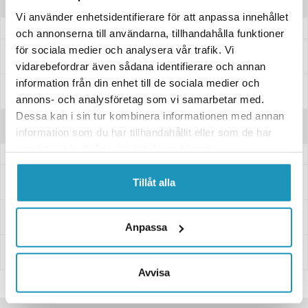
Produktinformation
Vi använder enhetsidentifierare för att anpassa innehållet
och annonserna till användarna, tillhandahålla funktioner
för sociala medier och analysera vår trafik. Vi
Passar dessa modeller
vidarebefordrar även sådana identifierare och annan
information från din enhet till de sociala medier och
Specifikationer
annons- och analysföretag som vi samarbetar med.
Dessa kan i sin tur kombinera informationen med annan
Recensioner
information som du har tillhandahållit eller som de har
samlat in när du har använt deras tjänster.
Frågor och svar
Tillåt alla
Leverans- & Returinformation
Anpassa
Betalning
Avvisa