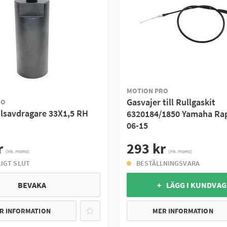
MOTION PRO
Gasvajer till Rullgaskit
RO
lsavdragare 33X1,5 RH
6320184/1850 Yamaha Rap
06-15
r
293 kr
(ink. moms)
(ink. moms)
LIGT SLUT
BESTÄLLNINGSVARA
BEVAKA
+ LÄGG I KUNDVA
R INFORMATION
MER INFORMATION