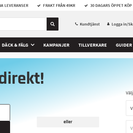
A LEVERANSER
FRAKT FRÅN 49KR
30 DAGARS ÖPPET KÖP
Kundtjänst
Logga in/S
DÄCK & FÄLG
KAMPANJER
TILLVERKARE
GUIDER
direkt!
Väl
eller