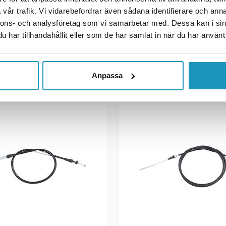
r
302 kr
(ink. moms)
(ink. moms)
vår trafik. Vi vidarebefordrar även sådana identifierare och anna
R
TILLFÄLLIGT SLUT
nnons- och analysföretag som vi samarbetar med. Dessa kan i sin
har tillhandahållit eller som de har samlat in när du har använt 
 LÄGG I KUNDVAGN
BEVAKA
R INFORMATION
MER INFORMATION
Anpassa