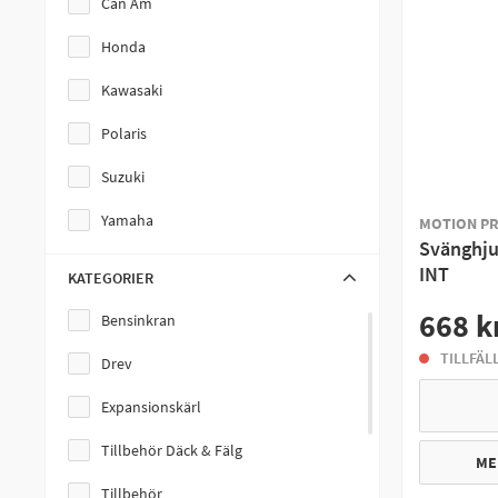
Can Am
Honda
Kawasaki
Polaris
Suzuki
Yamaha
MOTION P
Svänghju
INT
KATEGORIER
668 k
Bensinkran
TILLFÄL
Drev
Expansionskärl
Tillbehör Däck & Fälg
ME
Tillbehör