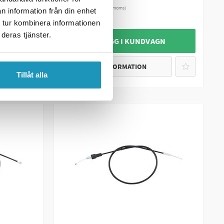
323 kr
(ink. moms)
n information från din enhet
3
I LAGER
 tur kombinera informationen
deras tjänster.
+ LÄGG I KUNDVAGN
MER INFORMATION
Tillåt alla