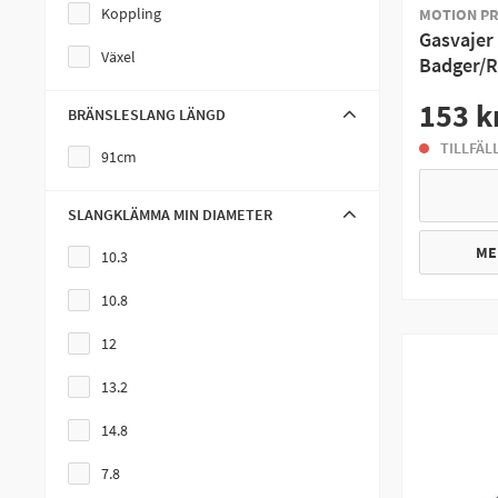
Koppling
MOTION P
Gasvajer
Växel
Badger/
153 k
BRÄNSLESLANG LÄNGD
TILLFÄL
91cm
SLANGKLÄMMA MIN DIAMETER
ME
10.3
10.8
12
13.2
14.8
7.8