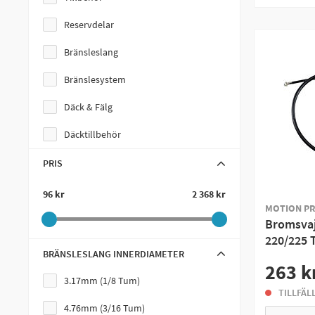
Reservdelar
Bränsleslang
Bränslesystem
Däck & Fälg
Däcktillbehör
Bränsleslang Kopplingar
PRIS
Chassi
96 kr
2 368 kr
MOTION P
Drivlina
Bromsva
220/225 
Slangklämmor
BRÄNSLESLANG INNERDIAMETER
263 k
Slangkopplingar
3.17mm (1/8 Tum)
TILLFÄL
Styre
4.76mm (3/16 Tum)