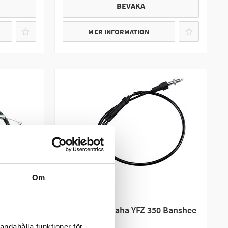
BEVAKA
MER INFORMATION
Om
MOTION PRO
 Moto-4
Gasvajer Yamaha YFZ 350 Banshee
andahålla funktioner för