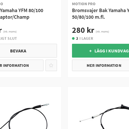
RO
MOTION PRO
 Yamaha YFM 80/100
Bromsvajer Bak Yamaha 
Raptor/Champ
50/80/100 m.fl.
r
280 kr
(ink. moms)
(ink. moms)
LIGT SLUT
2
I LAGER
BEVAKA
+ LÄGG I KUNDVA
R INFORMATION
MER INFORMATION