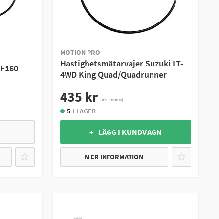
MOTION PRO
Hastighetsmätarvajer Suzuki LT-
-F160
4WD King Quad/Quadrunner
435 kr
(ink. moms)
5
I LAGER
+ LÄGG I KUNDVAGN
MER INFORMATION