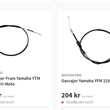
RO
MOTION PRO
jer Fram Yamaha YTM
Gasvajer Yamaha YFM 225
Tri-Moto
r
204 kr
(ink. moms)
(ink. moms)
LIGT SLUT
TILLFÄLLIGT SLUT