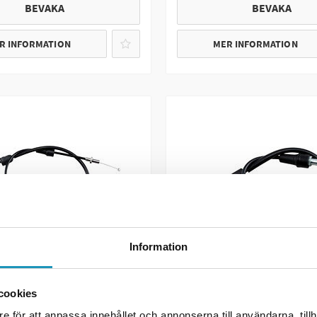
BEVAKA
BEVAKA
R INFORMATION
MER INFORMATION
Information
RO
MOTION PRO
 Yamaha YFS 200 Blaster
Gasvajer Yamaha YFM 350
cookies
e för att anpassa innehållet och annonserna till användarna, tillh