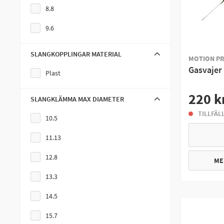
8.8
9.6
SLANGKOPPLINGAR MATERIAL
MOTION P
Gasvajer
Plast
220 k
SLANGKLÄMMA MAX DIAMETER
TILLFÄL
10.5
11.13
12.8
ME
13.3
14.5
15.7