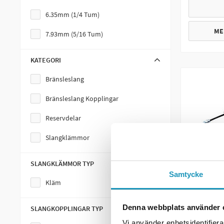
Tumgas & Rullgas
6.35mm (1/4 Tum)
Kyl & Värmesystem
ME
7.93mm (5/16 Tum)
Motorverktyg
KATEGORI
Outlet
Bränsleslang
Verkstadsutrustning
Bränsleslang Kopplingar
Bultar & Muttrar
Reservdelar
Svänghjulsavdragare
Slangklämmor
Tändstiftsnyckel
SLANGKLÄMMOR TYP
Chokevajer
Samtycke
Kläm
Bromsvajer Bak
MOTION P
Bromsvajer Fram
Gasvajer
Denna webbplats använder 
SLANGKOPPLINGAR TYP
Bromsvajer Fotbroms
Vi använder enhetsidentifierar