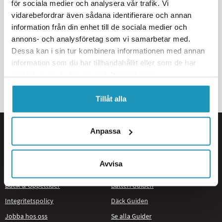
för sociala medier och analysera vår trafik. Vi
vidarebefordrar även sådana identifierare och annan
information från din enhet till de sociala medier och
annons- och analysföretag som vi samarbetar med.
Dessa kan i sin tur kombinera informationen med annan
information som du har tillhandahållit eller som de har
samlat in när du har använt deras tjänster.
Tillåt alla
Information
Guider
Anpassa
Kundtjänst
ATV Guiden
Köpvillkor
Plog Guiden
Avvisa
Om Oss
Service Guiden
Butik & Öppettider
Batteri Guiden
Integritetspolicy
Däck Guiden
Jobba hos oss
Se alla Guider