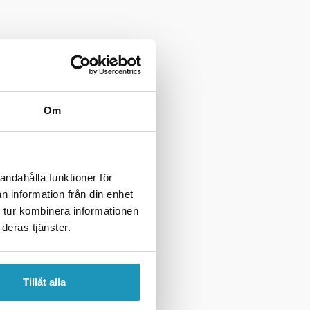
ade varumärkena inom
de motionärer och världsmästare
Om
andahålla funktioner för
n information från din enhet
 tur kombinera informationen
deras tjänster.
Tillåt alla