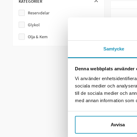
KATEGORIER
Med användning i över 50 länder och ett arv som präglats av
Reservdelar
racingindustrin. Genom ett starkt engagemang i sport- och ra
som söker det allra bästa inom prestanda och kvalitet.
Glykol
Olja & Kem
Samtycke
Denna webbplats använder 
Vi använder enhetsidentifierar
MAXIMA
Maxima C
sociala medier och analysera 
Grön 1,8
till de sociala medier och a
med annan information som du 
269 k
7
I LAGE
Avvisa
+