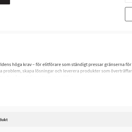
dens höga krav – för elitförare som ständigt pressar gränserna för
era problem, skapa lösningar och leverera produkter som överträff
tre än någon tidigare trott var möjligt.
sion att förändra hur smörjmedel fungerar. Under mer än 40 års utv
ver. Deras avancerade teknologi sträcker sig bortom motorsportens 
.
 utvecklar, tillverkar och distribuerar högpresterande oljor, smörjm
dukt
rengöringsprodukter och underhållstillbehör – alla framtagna för a