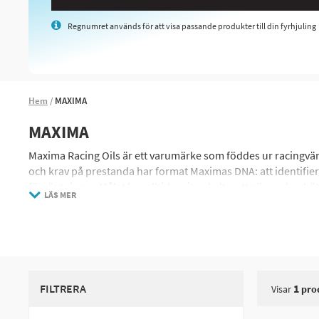
Regnumret används för att visa passande produkter till din fyrhjuling
Hem
MAXIMA
MAXIMA
Maxima Racing Oils är ett varumärke som föddes ur racingvärl
och krav på prestanda har format Maximas DNA: att identifi
förväntningar. Målet har alltid varit enkelt – att göra saker bät
LÄS MER
Sedan starten 1979 i södra Kalifornien har Maxima haft en vi
förtroendet från förare, tekniker och entusiaster världen ö
för både vardagsanvändare och professionella tävlingsförare
Maxima är ett produktdrivet företag, inspirerat av racing, som
FILTRERA
1
Visar
pro
finns bland annat motoroljor, stötdämparvätskor, kylmedel, 
de mest krävande miljöerna.