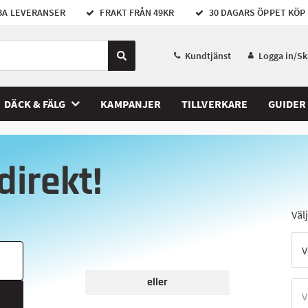
A LEVERANSER
FRAKT FRÅN 49KR
30 DAGARS ÖPPET KÖP
Kundtjänst
Logga in/S
DÄCK & FÄLG
KAMPANJER
TILLVERKARE
GUIDER
direkt!
Väl
eller