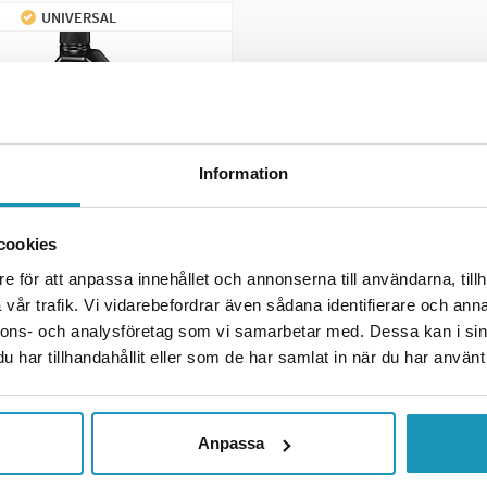
UNIVERSAL
 hundratals mästerskapstitlar, är Maxima ett av de mest respekter
cingvärlden fortsätter Maxima att vara en självklar partner för bå
Information
cookies
e för att anpassa innehållet och annonserna till användarna, tillh
oolanol Kylarvätska
vår trafik. Vi vidarebefordrar även sådana identifierare och anna
9L Monoetylen
nnons- och analysföretag som vi samarbetar med. Dessa kan i sin
har tillhandahållit eller som de har samlat in när du har använt 
r
(ink. moms)
R
Anpassa
 LÄGG I KUNDVAGN