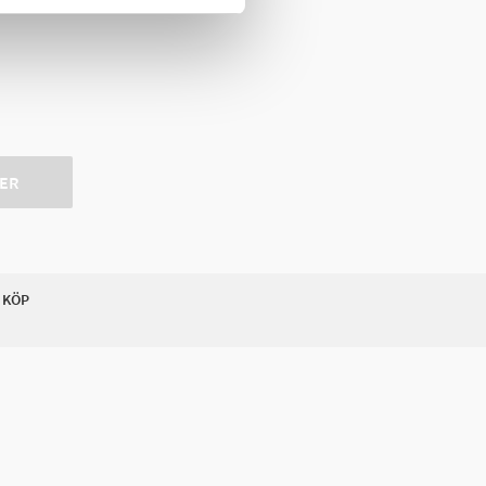
ER
 KÖP