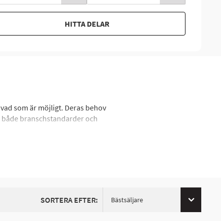
HITTA DELAR
 vad som är möjligt. Deras behov
ar både branschstandarder och
eckling har varumärket vunnit
gränser och förhöjer upplevelsen
edel och tillbehör. I sortimentet
SORTERA EFTER:
Bästsäljare
tt prestera utan kompromisser i