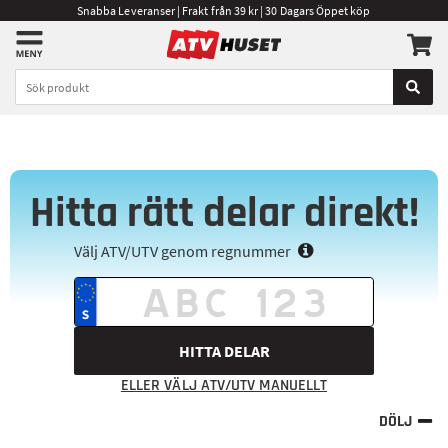
Snabba Leveranser | Frakt från 39 kr | 30 Dagars Öppet köp
Hitta rätt delar direkt!
Välj ATV/UTV genom regnummer
HITTA DELAR
ELLER VÄLJ ATV/UTV MANUELLT
DÖLJ