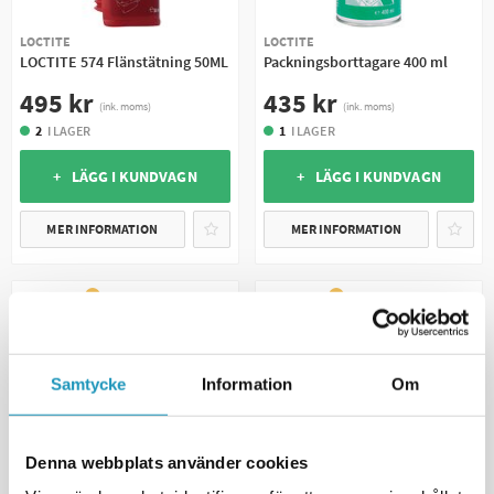
LOCTITE
LOCTITE
LOCTITE 574 Flänstätning 50ML
Packningsborttagare 400 ml
495 kr
435 kr
(ink. moms)
(ink. moms)
2
I LAGER
1
I LAGER
+ LÄGG I KUNDVAGN
+ LÄGG I KUNDVAGN
MER INFORMATION
MER INFORMATION
UNIVERSAL
UNIVERSAL
Samtycke
Information
Om
Denna webbplats använder cookies