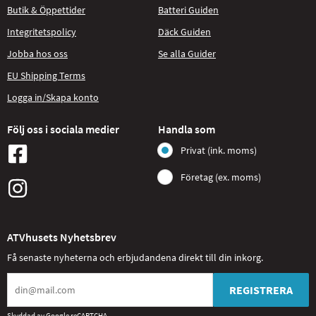
Butik & Öppettider
Batteri Guiden
Integritetspolicy
Däck Guiden
Jobba hos oss
Se alla Guider
EU Shipping Terms
Logga in/Skapa konto
Följ oss i sociala medier
Handla som
Privat (ink. moms)
Företag (ex. moms)
ATVhusets Nyhetsbrev
Få senaste nyheterna och erbjudandena direkt till din inkorg.
REGISTRERA
Skyddad av Google reCAPTCHA