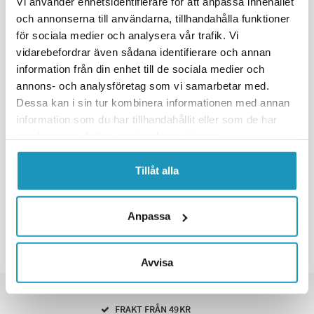
Vi använder enhetsidentifierare för att anpassa innehållet
LOCTITE
och annonserna till användarna, tillhandahålla funktioner
LOCTITE
LOCTITE 480 Snabblim
LOCTITE 243 Gänglåsning 5ML
för sociala medier och analysera vår trafik. Vi
Förstärkt Svart 20G
vidarebefordrar även sådana identifierare och annan
128 kr
759 kr
(ink. moms)
(ink. moms)
information från din enhet till de sociala medier och
5
I LAGER
3
I LAGER
annons- och analysföretag som vi samarbetar med.
Dessa kan i sin tur kombinera informationen med annan
+ LÄGG I KUNDVAGN
+ LÄGG I KUNDVAGN
information som du har tillhandahållit eller som de har
samlat in när du har använt deras tjänster.
MER INFORMATION
MER INFORMATION
Tillåt alla
Visar
4
av
4
produkter
Anpassa
INGA FLER PRODUKTER
Avvisa
SNABBA LEVERANSER
FRAKT FRÅN 49KR