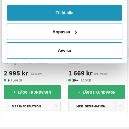
Tillåt alla
Anpassa
Avvisa
ABUS
ABUS
ABUS ATV Låspaket 250cm inkl
ABUS Låspaket 250cm ATV/MC
Golvögla WBA 100 Klass 3
Klass 3
2 995 kr
1 669 kr
(ink. moms)
(ink. moms)
9
I LAGER
20 +
I LAGER
+ LÄGG I KUNDVAGN
+ LÄGG I KUNDVAGN
MER INFORMATION
MER INFORMATION