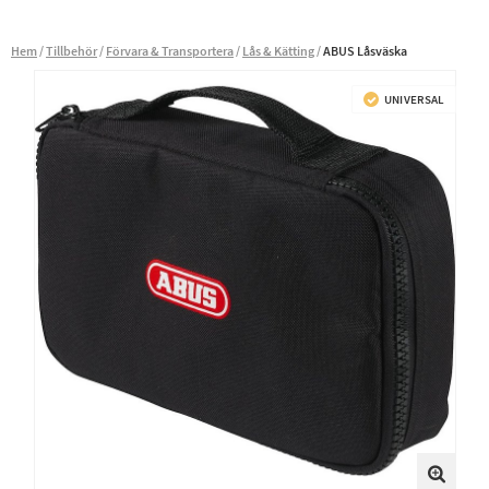
Hem
Tillbehör
Förvara & Transportera
Lås & Kätting
ABUS Låsväska
UNIVERSAL