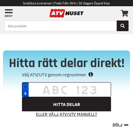
Snabba Leveranser | Frakt från 39 kr | 30 Dagars Öppet köp
Hitta rätt delar direkt!
Välj ATV/UTV genom regnummer
HITTA DELAR
ELLER VÄLJ ATV/UTV MANUELLT
DÖLJ