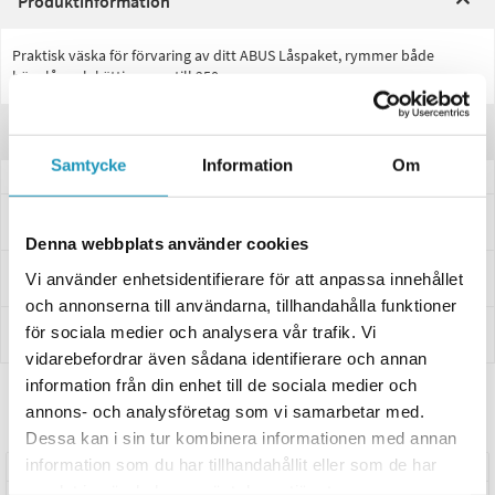
Produktinformation
Praktisk väska för förvaring av ditt ABUS Låspaket, rymmer både
hänglås och kätting upp till 250cm
Recensioner
Samtycke
Information
Om
Frågor och svar
Denna webbplats använder cookies
Leverans- & Returinformation
Vi använder enhetsidentifierare för att anpassa innehållet
och annonserna till användarna, tillhandahålla funktioner
för sociala medier och analysera vår trafik. Vi
Betalning
vidarebefordrar även sådana identifierare och annan
information från din enhet till de sociala medier och
annons- och analysföretag som vi samarbetar med.
Relaterade produkter
Dessa kan i sin tur kombinera informationen med annan
information som du har tillhandahållit eller som de har
UNIVERSAL
UNIVERSAL
samlat in när du har använt deras tjänster.