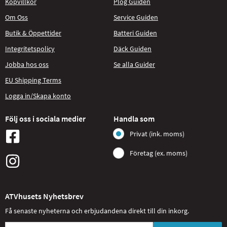
Köpvillkor
Plog Guiden
Om Oss
Service Guiden
Butik & Öppettider
Batteri Guiden
Integritetspolicy
Däck Guiden
Jobba hos oss
Se alla Guider
EU Shipping Terms
Logga in/Skapa konto
Följ oss i sociala medier
Handla som
Privat (ink. moms)
Företag (ex. moms)
ATVhusets Nyhetsbrev
Få senaste nyheterna och erbjudandena direkt till din inkorg.