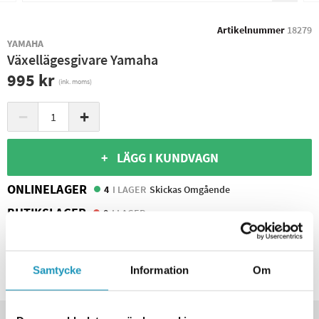
Artikelnummer
18279
YAMAHA
Växellägesgivare Yamaha
995 kr
(ink. moms)
−
+
+ LÄGG I KUNDVAGN
ONLINELAGER
4
I LAGER
Skickas Omgående
BUTIKSLAGER
0
I LAGER
Leverans- & Returinformation
Spara produkt
Samtycke
Information
Om
Frågor om produkten?