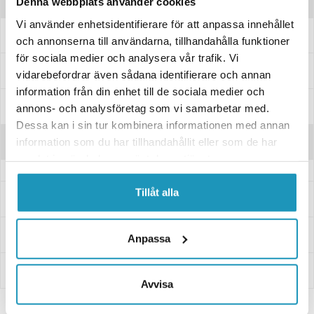
Produktinformation
Denna webbplats använder cookies
Vi använder enhetsidentifierare för att anpassa innehållet
Växellägesgivare från Yamaha.
och annonserna till användarna, tillhandahålla funktioner
för sociala medier och analysera vår trafik. Vi
Passar dessa modeller
vidarebefordrar även sådana identifierare och annan
information från din enhet till de sociala medier och
Specifikationer
annons- och analysföretag som vi samarbetar med.
Dessa kan i sin tur kombinera informationen med annan
Recensioner
information som du har tillhandahållit eller som de har
samlat in när du har använt deras tjänster.
Tillåt alla
Frågor och svar
Leverans- & Returinformation
Anpassa
Betalning
Avvisa