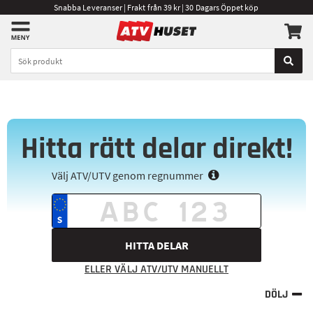
Snabba Leveranser | Frakt från 39 kr | 30 Dagars Öppet köp
Hitta rätt delar direkt!
Välj ATV/UTV genom regnummer
HITTA DELAR
ELLER VÄLJ ATV/UTV MANUELLT
DÖLJ