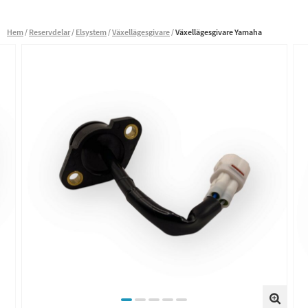
Hem
Reservdelar
Elsystem
Växellägesgivare
Växellägesgivare Yamaha