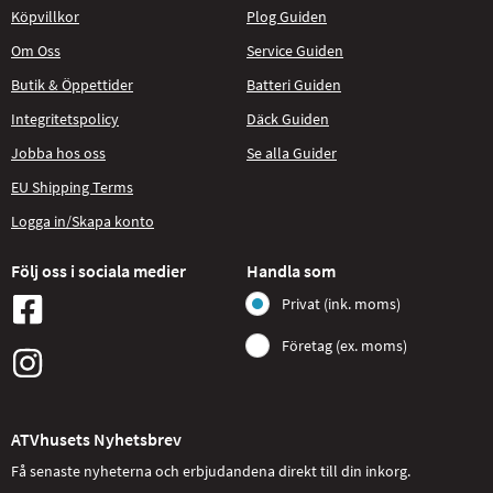
Köpvillkor
Plog Guiden
Om Oss
Service Guiden
Butik & Öppettider
Batteri Guiden
Integritetspolicy
Däck Guiden
Jobba hos oss
Se alla Guider
EU Shipping Terms
Logga in/Skapa konto
Följ oss i sociala medier
Handla som
Privat (ink. moms)
Företag (ex. moms)
ATVhusets Nyhetsbrev
Få senaste nyheterna och erbjudandena direkt till din inkorg.