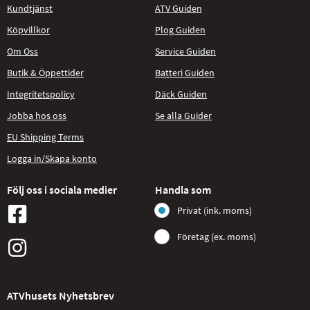
Kundtjänst
ATV Guiden
Köpvillkor
Plog Guiden
Om Oss
Service Guiden
Butik & Öppettider
Batteri Guiden
Integritetspolicy
Däck Guiden
Jobba hos oss
Se alla Guider
EU Shipping Terms
Logga in/Skapa konto
Följ oss i sociala medier
Handla som
Privat (ink. moms)
Företag (ex. moms)
ATVhusets Nyhetsbrev