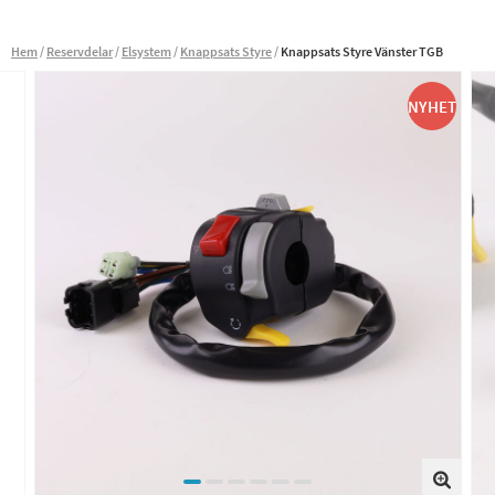
Hem
Reservdelar
Elsystem
Knappsats Styre
Knappsats Styre Vänster TGB
NYHET