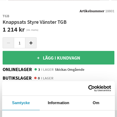
Artikelnummer
18801
TGB
Knappsats Styre Vänster TGB
1 214 kr
(ink. moms)
−
+
+ LÄGG I KUNDVAGN
ONLINELAGER
3
I LAGER
Skickas Omgående
BUTIKSLAGER
0
I LAGER
Leverans- & Returinformation
Spara produkt
Samtycke
Information
Om
Frågor om produkten?