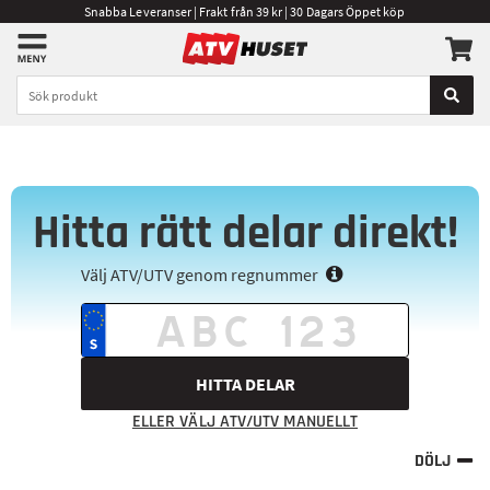
Snabba Leveranser | Frakt från 39 kr | 30 Dagars Öppet köp
Hitta rätt delar direkt!
Välj ATV/UTV genom regnummer
HITTA DELAR
ELLER VÄLJ ATV/UTV MANUELLT
DÖLJ