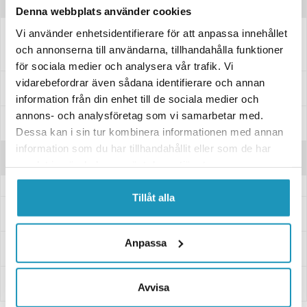
Produktinformation
Denna webbplats använder cookies
Vi använder enhetsidentifierare för att anpassa innehållet
Reglage för ljust, tuta, start och blinkers
och annonserna till användarna, tillhandahålla funktioner
för sociala medier och analysera vår trafik. Vi
vidarebefordrar även sådana identifierare och annan
Passar dessa modeller
information från din enhet till de sociala medier och
annons- och analysföretag som vi samarbetar med.
Specifikationer
Dessa kan i sin tur kombinera informationen med annan
information som du har tillhandahållit eller som de har
Recensioner
samlat in när du har använt deras tjänster.
Tillåt alla
Frågor och svar
Anpassa
Leverans- & Returinformation
Betalning
Avvisa