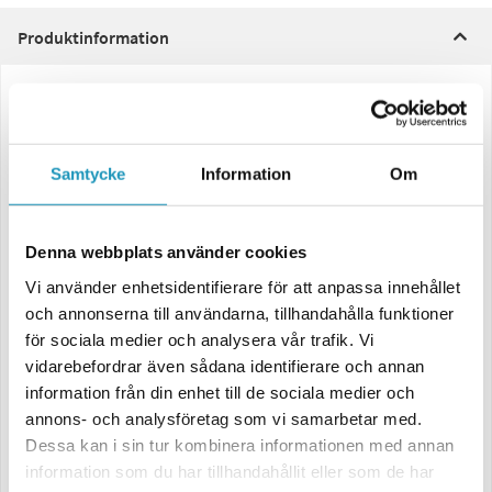
Produktinformation
Ostrypt ECU
Byt enkelt ut din originalmonterade ECU mot denna för att ta bort
eventuella fartbegränsningar. OBS: Denna produkt är avsedd för
Samtycke
Information
Om
offroad-användning – inte för användning på allmän väg.
OBS! Endast kompatibel med Bosch MSE 8.0 ECU
Denna enhet är lämplig för att ersätta Bosch MSE 8.0 ECU men är
inte
Denna webbplats använder cookies
kompatibel
med äldre modeller som använder Bosch MSE6.0 ECU.
Kontrollera din befintliga ECU innan köp för att säkerställa
Vi använder enhetsidentifierare för att anpassa innehållet
kompatibilitet.
och annonserna till användarna, tillhandahålla funktioner
för sociala medier och analysera vår trafik. Vi
Egenskaper:
vidarebefordrar även sådana identifierare och annan
Maximal topphastighet
information från din enhet till de sociala medier och
Plug-and-play-installation – enkelt och smidigt
annons- och analysföretag som vi samarbetar med.
Viktig information:
Dessa kan i sin tur kombinera informationen med annan
Denna produkt är endast avsedd för offroad-användning. Användning
information som du har tillhandahållit eller som de har
av denna ECU sker helt på egen risk. Observera att installation och