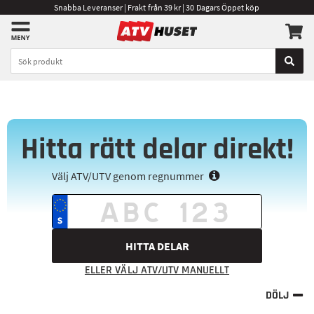
Snabba Leveranser | Frakt från 39 kr | 30 Dagars Öppet köp
Hitta rätt delar direkt!
Välj ATV/UTV genom regnummer
HITTA DELAR
ELLER VÄLJ ATV/UTV MANUELLT
DÖLJ