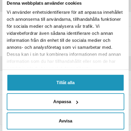
Denna webbplats använder cookies
Produktinformation
Vi använder enhetsidentifierare för att anpassa innehållet
Slider till primärvariator. Passar utvalda modeller från Linhai.
och annonserna till användarna, tillhandahålla funktioner
för sociala medier och analysera vår trafik. Vi
vidarebefordrar även sådana identifierare och annan
Passar dessa modeller
information från din enhet till de sociala medier och
annons- och analysföretag som vi samarbetar med.
Specifikationer
Dessa kan i sin tur kombinera informationen med annan
information som du har tillhandahållit eller som de har
Recensioner
samlat in när du har använt deras tjänster.
Tillåt alla
Frågor och svar
Anpassa
Leverans- & Returinformation
Betalning
Avvisa