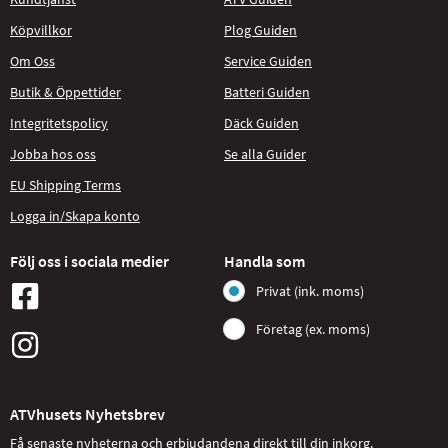
Köpvillkor
Plog Guiden
Om Oss
Service Guiden
Butik & Öppettider
Batteri Guiden
Integritetspolicy
Däck Guiden
Jobba hos oss
Se alla Guider
EU Shipping Terms
Logga in/Skapa konto
Följ oss i sociala medier
Handla som
Privat (ink. moms)
Företag (ex. moms)
ATVhusets Nyhetsbrev
Få senaste nyheterna och erbjudandena direkt till din inkorg.