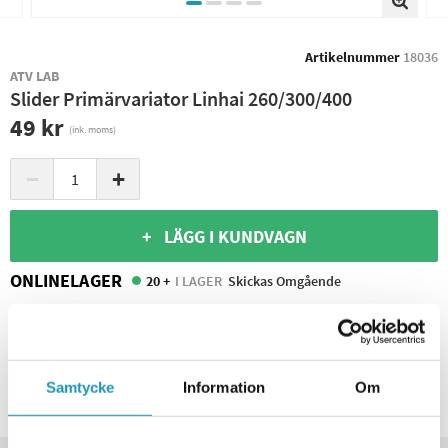
Artikelnummer
18036
ATV LAB
Slider Primärvariator Linhai 260/300/400
49 kr
(ink. moms)
−
+
+ LÄGG I KUNDVAGN
ONLINELAGER
20 +
I LAGER
Skickas Omgående
BUTIKSLAGER
0
I LAGER
Leverans- & Returinformation
Spara produkt
Samtycke
Information
Om
Frågor om produkten?