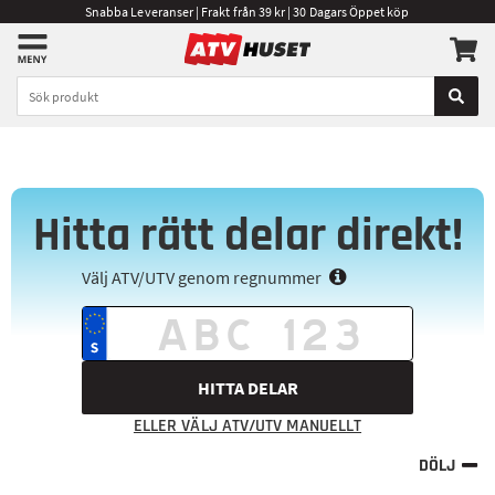
Snabba Leveranser | Frakt från 39 kr | 30 Dagars Öppet köp
Hitta rätt delar direkt!
Välj ATV/UTV genom regnummer
HITTA DELAR
ELLER VÄLJ ATV/UTV MANUELLT
DÖLJ