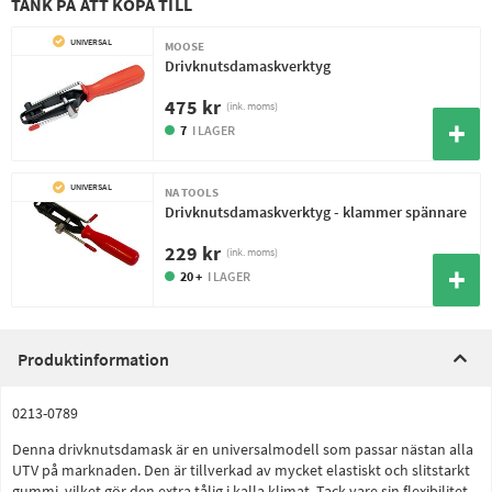
TÄNK PÅ ATT KÖPA TILL
UNIVERSAL
MOOSE
Drivknutsdamaskverktyg
475 kr
(ink. moms)
7
I LAGER
UNIVERSAL
NA TOOLS
Drivknutsdamaskverktyg - klammer spännare
229 kr
(ink. moms)
20 +
I LAGER
Produktinformation
0213-0789
Denna drivknutsdamask är en universalmodell som passar nästan alla
UTV på marknaden. Den är tillverkad av mycket elastiskt och slitstarkt
gummi, vilket gör den extra tålig i kalla klimat. Tack vare sin flexibilitet