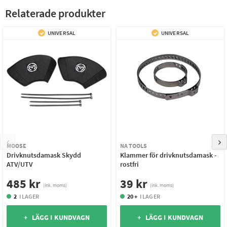
Relaterade produkter
UNIVERSAL
UNIVERSAL
MOOSE
NA TOOLS
Drivknutsdamask Skydd
Klammer för drivknutsdamask -
ATV/UTV
rostfri
485 kr
39 kr
(ink. moms)
(ink. moms)
2
I LAGER
20 +
I LAGER
+ LÄGG I KUNDVAGN
+ LÄGG I KUNDVAGN