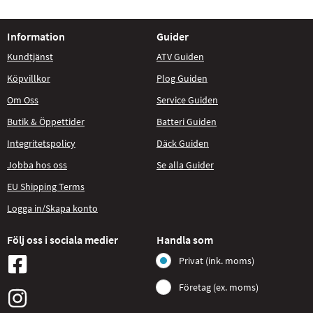
Information
Guider
Kundtjänst
ATV Guiden
Köpvillkor
Plog Guiden
Om Oss
Service Guiden
Butik & Öppettider
Batteri Guiden
Integritetspolicy
Däck Guiden
Jobba hos oss
Se alla Guider
EU Shipping Terms
Logga in/Skapa konto
Följ oss i sociala medier
Handla som
Privat (ink. moms)
Företag (ex. moms)