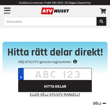
Snabba Leveranser | Frakt från 39 kr | 30 Dagars Öppet köp
Hitta rätt delar direkt!
Välj ATV/UTV genom regnummer
HITTA DELAR
ELLER VÄLJ ATV/UTV MANUELLT
DÖLJ