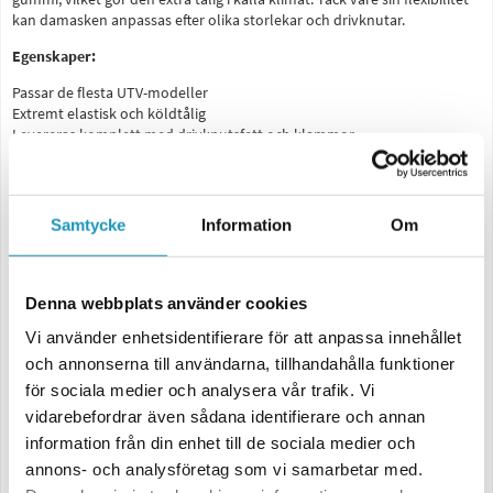
kan damasken anpassas efter olika storlekar och drivknutar.
Egenskaper:
Passar de flesta UTV-modeller
Extremt elastisk och köldtålig
Levereras komplett med drivknutsfett och klammor
Ribbade anslutningsmöjligheter för enkel anpassning
Kompatibel med verktyget i
"Universal Drivknutsdamask Sats UTV"
Flexibel montering:
Samtycke
Information
Om
Damaskens stora ände har två ribbade anslutningsmöjligheter, vilket
gör det enkelt att anpassa längden genom att klippa bort den del som
inte behövs. Tack vare sin höga elasticitet kan den expanderas vid
Denna webbplats använder cookies
montering, vilket underlättar installationen.
Vi använder enhetsidentifierare för att anpassa innehållet
Viktigt att tänka på:
och annonserna till användarna, tillhandahålla funktioner
Damaskerna säljs styckvis
för sociala medier och analysera vår trafik. Vi
Vid byte av drivknutsdamask kan differentialolja läcka ut – kom ihåg att
vidarebefordrar även sådana identifierare och annan
fylla på med ny olja vid behov
information från din enhet till de sociala medier och
Mått:
annons- och analysföretag som vi samarbetar med.