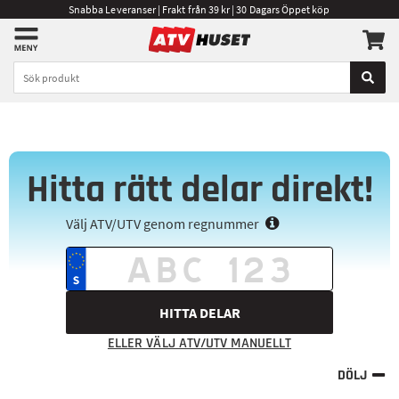
Snabba Leveranser | Frakt från 39 kr | 30 Dagars Öppet köp
Hitta rätt delar direkt!
Välj ATV/UTV genom regnummer
HITTA DELAR
ELLER VÄLJ ATV/UTV MANUELLT
DÖLJ