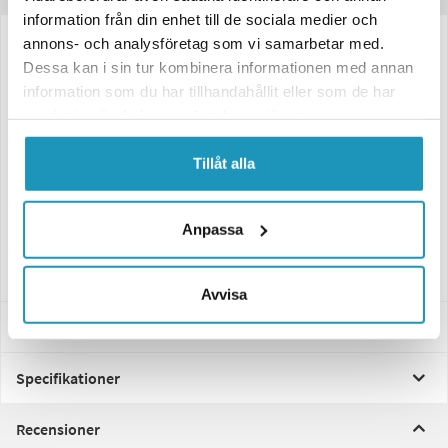
information från din enhet till de sociala medier och
annons- och analysföretag som vi samarbetar med.
Komplett ihopsatt axel för enkel installation.
Dessa kan i sin tur kombinera informationen med annan
Originalersättning av mycket hög kvalitét!
information som du har tillhandahållit eller som de har
samlat in när du har använt deras tjänster.
Tänk på att köpa till differentialolja, då denna ofta läcker ut när man
lossar drivaxel.
Tillåt alla
Axeln passar de modeller som finns med i listan nedan: "Passar dessa
modeller".
Anpassa
Passar höger bak.
Avvisa
Passar dessa modeller
Specifikationer
Recensioner