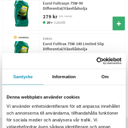
Eurol Fultrasyn 75W-90
Differential/Växellådsolja
279 kr
(ink. moms)
20 +
I LAGER
UNIVERSAL
EUROL
Eurol Fulltrax 75W-140 Limited Slip
Differential/Växellådsolja
289 kr
(ink. moms)
20 +
I LAGER
Samtycke
Information
Om
UNIVERSAL
BEL-RAY
Belray Gearsaver Transmision Oil 80W
Differential/Växellådsolja 1L
225 kr
Denna webbplats använder cookies
(ink. moms)
20 +
I LAGER
Vi använder enhetsidentifierare för att anpassa innehållet
och annonserna till användarna, tillhandahålla funktioner
för sociala medier och analysera vår trafik. Vi
Produktinformation
vidarebefordrar även sådana identifierare och annan