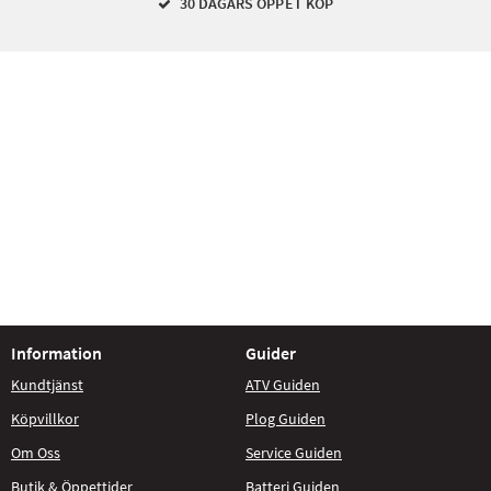
30 DAGARS ÖPPET KÖP
Information
Guider
Kundtjänst
ATV Guiden
Köpvillkor
Plog Guiden
Om Oss
Service Guiden
Butik & Öppettider
Batteri Guiden