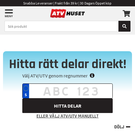
Snabba Leveranser | Frakt från 39 kr | 30 Dagars Öppet köp
Hitta rätt delar direkt!
Välj ATV/UTV genom regnummer
HITTA DELAR
ELLER VÄLJ ATV/UTV MANUELLT
DÖLJ