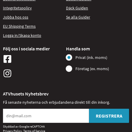
Integritetspolicy
Däck Guiden
Jobba hos oss
Se alla Guider
EU Shipping Terms
Logga in/Skapa konto
Följ oss i sociala medier
Handla som
Privat (ink. moms)
Företag (ex. moms)
ATVhusets Nyhetsbrev
Få senaste nyheterna och erbjudandena direkt till din inkorg.
REGISTRERA
Skyddad av Google reCAPTCHA
Privacy Policy
,
Terms of Service