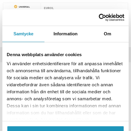
UNIVERSAL
EUROL
Eurol Fultrasyn 75W-90
Differential/Växellådsolja
279 kr
(ink. moms)
20 +
I LAGER
Samtycke
Information
Om
Denna webbplats använder cookies
Produktinformation
Vi använder enhetsidentifierare för att anpassa innehållet
och annonserna till användarna, tillhandahålla funktioner
Komplett ihopsatt axel för enkel installation.
för sociala medier och analysera vår trafik. Vi
Originaldel från CF Moto.
vidarebefordrar även sådana identifierare och annan
information från din enhet till de sociala medier och
Tänk på att köpa till differentialolja, då denna ofta läcker ut när man
annons- och analysföretag som vi samarbetar med.
lossar drivaxel.
Dessa kan i sin tur kombinera informationen med annan
Axeln passar de CF Moto-modeller som finns med i listan nedan:
information som du har tillhandahållit eller som de har
"Passar dessa modeller".
samlat in när du har använt deras tjänster.