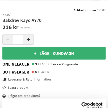
Artikelnummer
17587
KAYO
Bakdrev Kayo AY70
216 kr
(ink. moms)
−
+
+ LÄGG I KUNDVAGN
ONLINELAGER
9
I LAGER
Skickas Omgående
BUTIKSLAGER
0
I LAGER
Leverans- & Returinformation
Spara produkt
Frågor om produkten?
TÄNK PÅ ATT KÖPA TILL