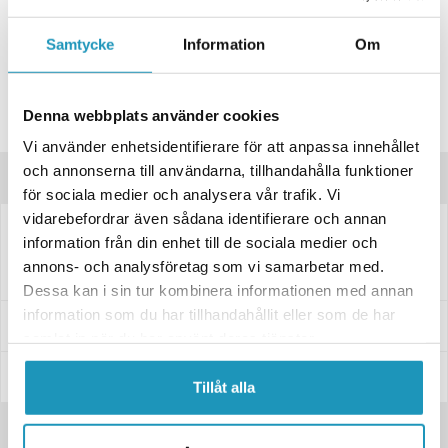
KAYO
Samtycke
Information
Om
Kedja Kayo AY70
260 kr
(ink. moms)
4
I LAGER
Denna webbplats använder cookies
Vi använder enhetsidentifierare för att anpassa innehållet
och annonserna till användarna, tillhandahålla funktioner
Produktinformation
för sociala medier och analysera vår trafik. Vi
vidarebefordrar även sådana identifierare och annan
Bakdrev Till Kayo AY70
information från din enhet till de sociala medier och
Köp med fördel ny kedja när du byter drev
annons- och analysföretag som vi samarbetar med.
Dessa kan i sin tur kombinera informationen med annan
information som du har tillhandahållit eller som de har
Passar dessa modeller
samlat in när du har använt deras tjänster.
Specifikationer
Tillåt alla
Recensioner