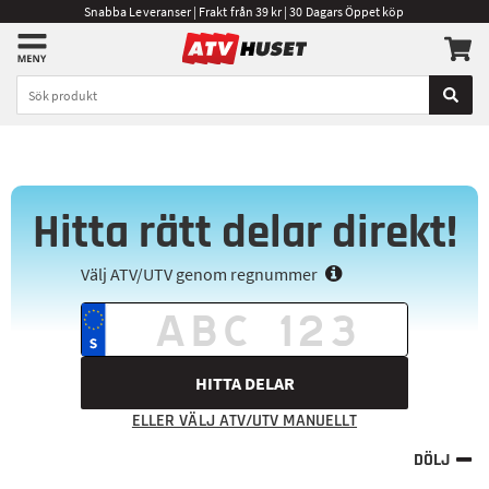
Snabba Leveranser | Frakt från 39 kr | 30 Dagars Öppet köp
Hitta rätt delar direkt!
Välj ATV/UTV genom regnummer
HITTA DELAR
ELLER VÄLJ ATV/UTV MANUELLT
DÖLJ