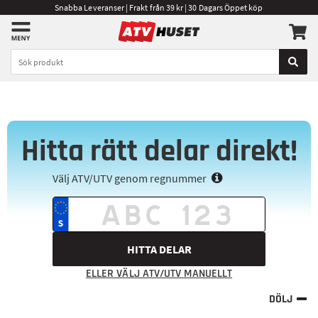
Snabba Leveranser | Frakt från 39 kr | 30 Dagars Öppet köp
Hitta rätt delar direkt!
Välj ATV/UTV genom regnummer
HITTA DELAR
ELLER VÄLJ ATV/UTV MANUELLT
DÖLJ