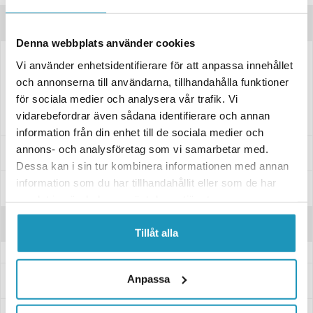
Produktinformation
Denna webbplats använder cookies
Vi använder enhetsidentifierare för att anpassa innehållet
Denna navkapsel är utformad för att efterlikna originaldesignen och
passar perfekt till din Polaris. Den trycks enkelt fast på plats utan
och annonserna till användarna, tillhandahålla funktioner
behov av verktyg. Perfekt som ersättning vid skador eller för att
för sociala medier och analysera vår trafik. Vi
förbättra utseendet.
vidarebefordrar även sådana identifierare och annan
information från din enhet till de sociala medier och
annons- och analysföretag som vi samarbetar med.
Passar dessa modeller
Dessa kan i sin tur kombinera informationen med annan
information som du har tillhandahållit eller som de har
Specifikationer
samlat in när du har använt deras tjänster.
Recensioner
Tillåt alla
Anpassa
Frågor och svar