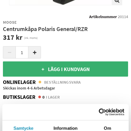
Artikelnummer
20114
MOOSE
Centrumkåpa Polaris General/RZR
317 kr
(ink. moms)
−
+
+ LÄGG I KUNDVAGN
ONLINELAGER
BESTÄLLNINGSVARA
Skickas inom 4-6 Arbetsdagar
BUTIKSLAGER
0
I LAGER
Leverans- & Returinformation
Spara produkt
Frågor om produkten?
Samtycke
Information
Om