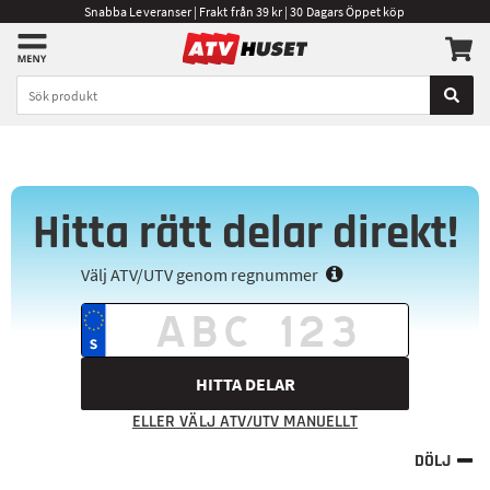
Snabba Leveranser | Frakt från 39 kr | 30 Dagars Öppet köp
Hitta rätt delar direkt!
Välj ATV/UTV genom regnummer
HITTA DELAR
ELLER VÄLJ ATV/UTV MANUELLT
DÖLJ