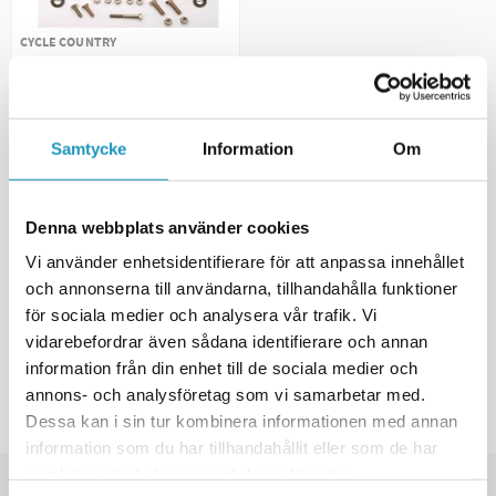
CYCLE COUNTRY
Monteringsdetaljer Till Cycle
Country Plogram
675 kr
(ink. moms)
Samtycke
Information
Om
1
I LAGER
+ LÄGG I KUNDVAGN
Denna webbplats använder cookies
MER INFORMATION
Vi använder enhetsidentifierare för att anpassa innehållet
och annonserna till användarna, tillhandahålla funktioner
för sociala medier och analysera vår trafik. Vi
Visar
1
av
1
produkt
vidarebefordrar även sådana identifierare och annan
information från din enhet till de sociala medier och
INGA FLER PRODUKTER
annons- och analysföretag som vi samarbetar med.
Dessa kan i sin tur kombinera informationen med annan
information som du har tillhandahållit eller som de har
samlat in när du har använt deras tjänster.
SNABBA LEVERANSER