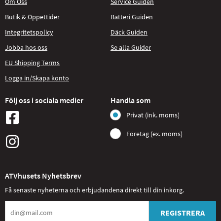
Om Oss
Service Guiden
Butik & Öppettider
Batteri Guiden
Integritetspolicy
Däck Guiden
Jobba hos oss
Se alla Guider
EU Shipping Terms
Logga in/Skapa konto
Följ oss i sociala medier
Handla som
Privat (ink. moms)
Företag (ex. moms)
ATVhusets Nyhetsbrev
Få senaste nyheterna och erbjudandena direkt till din inkorg.
REGISTRERA