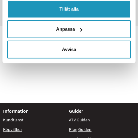
FRAKT FRÅN 49KR
Tillåt alla
30 DAGARS ÖPPET KÖP
Anpassa
Avvisa
Information
Guider
Kundtjänst
ATV Guiden
Köpvillkor
Plog Guiden