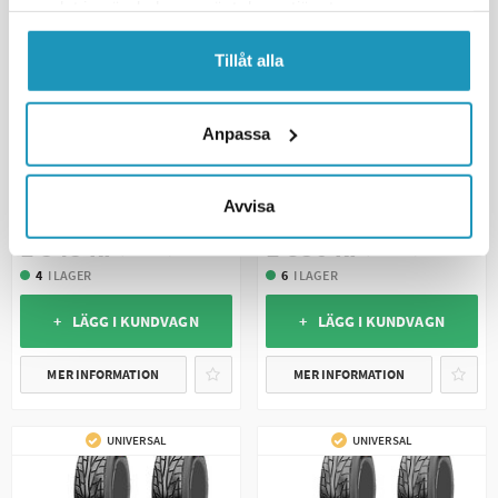
samlat in när du har använt deras tjänster.
Tillåt alla
Anpassa
CST
CST
Däck CST Stryder 25x8-12 46N
Däck CST Stryder 25x10-12 53N
6-Lagers E Märkt
6-Lagers E Märkt
Avvisa
1 545 kr
1 850 kr
(ink. moms)
(ink. moms)
4
I LAGER
6
I LAGER
+ LÄGG I KUNDVAGN
+ LÄGG I KUNDVAGN
MER INFORMATION
MER INFORMATION
UNIVERSAL
UNIVERSAL