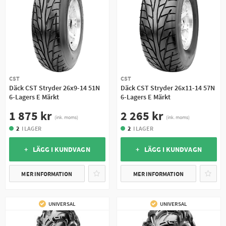
CST
CST
Däck CST Stryder 26x9-14 51N
Däck CST Stryder 26x11-14 57N
6-Lagers E Märkt
6-Lagers E Märkt
1 875 kr
2 265 kr
(ink. moms)
(ink. moms)
2
I LAGER
2
I LAGER
+ LÄGG I KUNDVAGN
+ LÄGG I KUNDVAGN
MER INFORMATION
MER INFORMATION
UNIVERSAL
UNIVERSAL