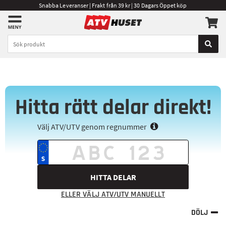
Snabba Leveranser | Frakt från 39 kr | 30 Dagars Öppet köp
Hitta rätt delar direkt!
Välj ATV/UTV genom regnummer
HITTA DELAR
ELLER VÄLJ ATV/UTV MANUELLT
DÖLJ