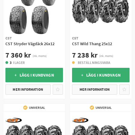
CST
CST
CST Stryder Vägdäck 26x12
CST Wild Thang 25x12
7 360 kr
7 238 kr
(ink. moms)
(ink. moms)
3
I LAGER
BESTÄLLNINGSVARA
+ LÄGG I KUNDVAGN
+ LÄGG I KUNDVAGN
MER INFORMATION
MER INFORMATION
UNIVERSAL
UNIVERSAL