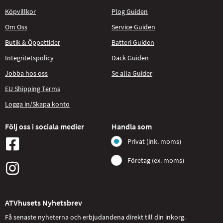
Köpvillkor
Plog Guiden
Om Oss
Service Guiden
Butik & Öppettider
Batteri Guiden
Integritetspolicy
Däck Guiden
Jobba hos oss
Se alla Guider
EU Shipping Terms
Logga in/Skapa konto
Följ oss i sociala medier
Handla som
Privat (ink. moms)
Företag (ex. moms)
ATVhusets Nyhetsbrev
Få senaste nyheterna och erbjudandena direkt till din inkorg.