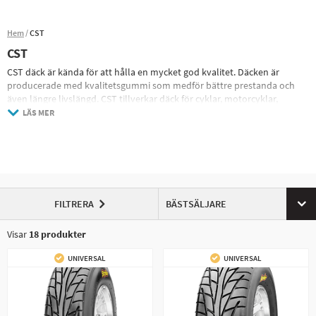
Hem
CST
CST
CST däck är kända för att hålla en mycket god kvalitet. Däcken är
producerade med kvalitetsgummi som medför bättre prestanda och
även längre livslängd. CST tillverkar däck för cyklar, motorcyklar,
terrängfordon, ATV, jordbruks och trädgårdsmaskiner
LÄS MER
FILTRERA
BÄSTSÄLJARE
Visar
18
produkter
UNIVERSAL
UNIVERSAL