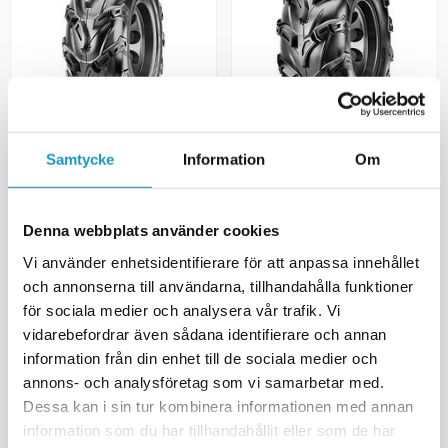
CST
CST
Samtycke
Information
Om
Däck CST Wild Thang 25x8-12
Däck CST Wild Thang 25x10-12
60J 6-Lagers E Märkt
67J 6-Lagers E Märkt
1 779 kr
1 840 kr
(ink. moms)
(ink. moms)
Denna webbplats använder cookies
BESTÄLLNINGSVARA
BESTÄLLNINGSVARA
Vi använder enhetsidentifierare för att anpassa innehållet
och annonserna till användarna, tillhandahålla funktioner
+ LÄGG I KUNDVAGN
+ LÄGG I KUNDVAGN
för sociala medier och analysera vår trafik. Vi
vidarebefordrar även sådana identifierare och annan
MER INFORMATION
MER INFORMATION
information från din enhet till de sociala medier och
annons- och analysföretag som vi samarbetar med.
UNIVERSAL
UNIVERSAL
Dessa kan i sin tur kombinera informationen med annan
information som du har tillhandahållit eller som de har