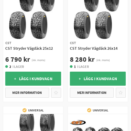
CST
CST
CST Stryder Vägdäck 25x12
CST Stryder Vägdäck 26x14
6 790 kr
8 280 kr
(ink. moms)
(ink. moms)
2
I LAGER
1
I LAGER
+ LÄGG I KUNDVAGN
+ LÄGG I KUNDVAGN
MER INFORMATION
MER INFORMATION
UNIVERSAL
UNIVERSAL