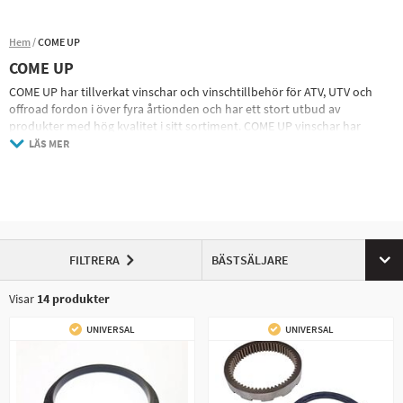
Hem
COME UP
COME UP
COME UP har tillverkat vinschar och vinschtillbehör för ATV, UTV och
offroad fordon i över fyra årtionden och har ett stort utbud av
produkter med hög kvalitet i sitt sortiment. COME UP vinschar har
bland annat varit den Original Monterade Vinschen på Yamaha Grizzly
LÄS MER
och Kodiak ATV modeller.
FILTRERA
BÄSTSÄLJARE
Visar
14
produkter
UNIVERSAL
UNIVERSAL