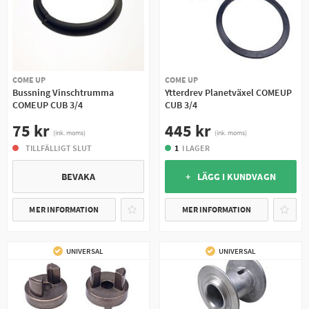
COME UP
COME UP
Bussning Vinschtrumma
Ytterdrev Planetväxel COMEUP
COMEUP CUB 3/4
CUB 3/4
75 kr
445 kr
(ink. moms)
(ink. moms)
TILLFÄLLIGT SLUT
1
I LAGER
BEVAKA
+ LÄGG I KUNDVAGN
MER INFORMATION
MER INFORMATION
UNIVERSAL
UNIVERSAL