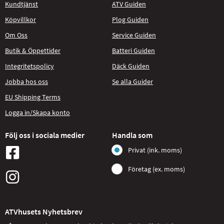
Kundtjänst
ATV Guiden
Köpvillkor
Plog Guiden
Om Oss
Service Guiden
Butik & Öppettider
Batteri Guiden
Integritetspolicy
Däck Guiden
Jobba hos oss
Se alla Guider
EU Shipping Terms
Logga in/Skapa konto
Följ oss i sociala medier
Handla som
Privat (ink. moms)
Företag (ex. moms)
ATVhusets Nyhetsbrev