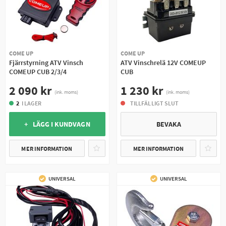
COME UP
COME UP
Fjärrstyrning ATV Vinsch
ATV Vinschrelä 12V COMEUP
COMEUP CUB 2/3/4
CUB
2 090 kr
1 230 kr
(ink. moms)
(ink. moms)
2
I LAGER
TILLFÄLLIGT SLUT
+ LÄGG I KUNDVAGN
BEVAKA
MER INFORMATION
MER INFORMATION
UNIVERSAL
UNIVERSAL