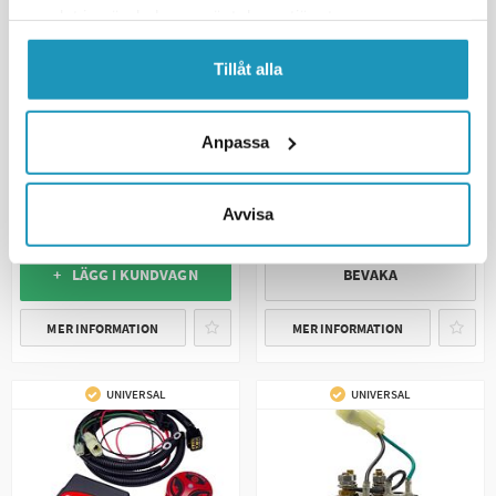
samlat in när du har använt deras tjänster.
Tillåt alla
COME UP
COME UP
Vinsch Fjärrkontroll Trådad 3m
Anpassa
Frikoppling COMEUP CUB 3/4
COMEUP CUB 2/3/4
175 kr
285 kr
(ink. moms)
(ink. moms)
Avvisa
2
I LAGER
TILLFÄLLIGT SLUT
+ LÄGG I KUNDVAGN
BEVAKA
MER INFORMATION
MER INFORMATION
UNIVERSAL
UNIVERSAL