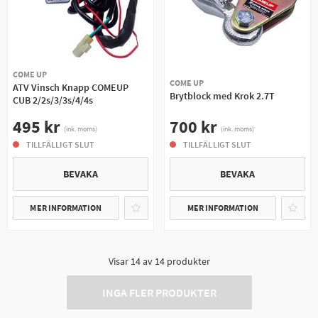
COME UP
COME UP
ATV Vinsch Knapp COMEUP
Brytblock med Krok 2.7T
CUB 2/2s/3/3s/4/4s
700 kr
495 kr
(ink. moms)
(ink. moms)
TILLFÄLLIGT SLUT
TILLFÄLLIGT SLUT
BEVAKA
BEVAKA
MER INFORMATION
MER INFORMATION
Visar
14
av
14
produkter
INGA FLER PRODUKTER