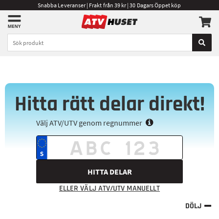
Snabba Leveranser | Frakt från 39 kr | 30 Dagars Öppet köp
Hitta rätt delar direkt!
Välj ATV/UTV genom regnummer
HITTA DELAR
ELLER VÄLJ ATV/UTV MANUELLT
DÖLJ