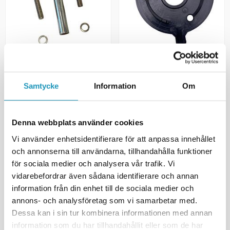
COME UP
COME UP
Stag Vinschtrumma Bakre
Friktionsblock Frikoppling
COMEUP CUB 3
COMEUP CUB 3/4
Samtycke
Information
Om
80 kr
50 kr
(ink. moms)
(ink. moms)
TILLFÄLLIGT SLUT
5
I LAGER
Denna webbplats använder cookies
BEVAKA
+ LÄGG I KUNDVAGN
Vi använder enhetsidentifierare för att anpassa innehållet
och annonserna till användarna, tillhandahålla funktioner
MER INFORMATION
MER INFORMATION
för sociala medier och analysera vår trafik. Vi
vidarebefordrar även sådana identifierare och annan
UNIVERSAL
UNIVERSAL
information från din enhet till de sociala medier och
annons- och analysföretag som vi samarbetar med.
Dessa kan i sin tur kombinera informationen med annan
information som du har tillhandahållit eller som de har