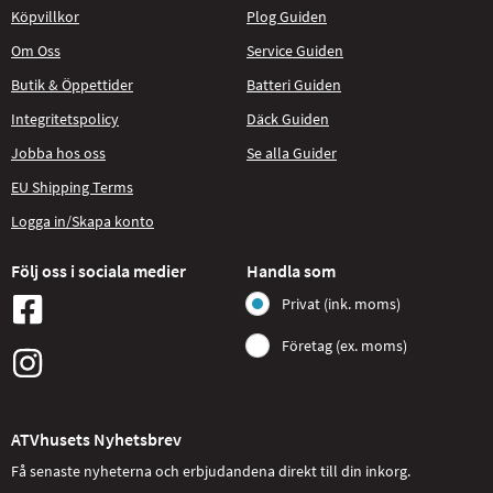
Köpvillkor
Plog Guiden
Om Oss
Service Guiden
Butik & Öppettider
Batteri Guiden
Integritetspolicy
Däck Guiden
Jobba hos oss
Se alla Guider
EU Shipping Terms
Logga in/Skapa konto
Följ oss i sociala medier
Handla som
Privat (ink. moms)
Företag (ex. moms)
ATVhusets Nyhetsbrev
Få senaste nyheterna och erbjudandena direkt till din inkorg.