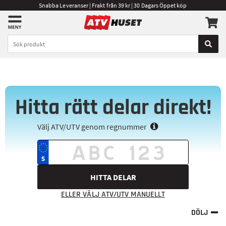
Snabba Leveranser | Frakt från 39 kr | 30 Dagars Öppet köp
Hitta rätt delar direkt!
Välj ATV/UTV genom regnummer
HITTA DELAR
ELLER VÄLJ ATV/UTV MANUELLT
DÖLJ