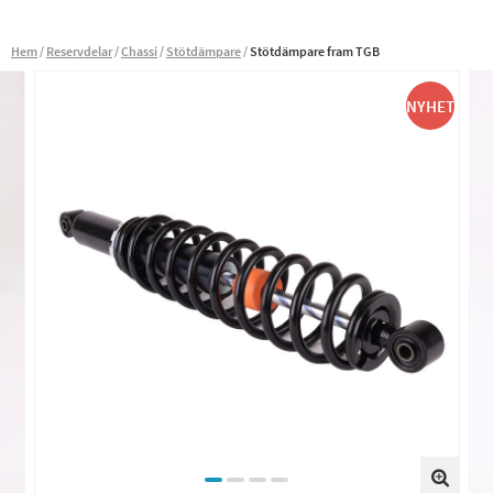
Hem
Reservdelar
Chassi
Stötdämpare
Stötdämpare fram TGB
NYHET