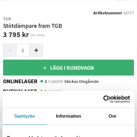
Artikelnummer
18777
TGB
Stötdämpare fram TGB
3 795 kr
(ink. moms)
−
+
+ LÄGG I KUNDVAGN
ONLINELAGER
2
I LAGER
Skickas Omgående
BUTIKSLAGER
1
I LAGER
Leverans- & Returinformation
Spara produkt
Samtycke
Information
Om
Frågor om produkten?