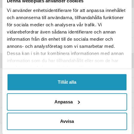
Produktinformation
Denna webbplats använder cookies
Vi använder enhetsidentifierare för att anpassa innehållet
Främre stötdämpare.
och annonserna till användarna, tillhandahålla funktioner
för sociala medier och analysera vår trafik. Vi
Passar dessa modeller
vidarebefordrar även sådana identifierare och annan
information från din enhet till de sociala medier och
Specifikationer
annons- och analysföretag som vi samarbetar med.
Dessa kan i sin tur kombinera informationen med annan
Recensioner
information som du har tillhandahållit eller som de har
samlat in när du har använt deras tjänster.
Tillåt alla
Frågor och svar
Leverans- & Returinformation
Anpassa
Betalning
Avvisa