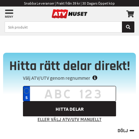
Snabba Leveranser | Frakt från 39 kr | 30 Dagars Öppet köp
Hitta rätt delar direkt!
Välj ATV/UTV genom regnummer
HITTA DELAR
ELLER VÄLJ ATV/UTV MANUELLT
DÖLJ