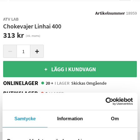
Artikelnummer
18959
ATV LAB
Chokevajer Linhai 400
313 kr
(ink. moms)
−
+
+ LÄGG I KUNDVAGN
ONLINELAGER
20 +
I LAGER
Skickas Omgående
BUTIKSLAGER
0
I LAGER
Leverans- & Returinformation
Spara produkt
Samtycke
Information
Om
Frågor om produkten?