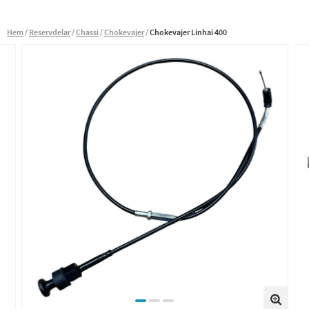
Hem
Reservdelar
Chassi
Chokevajer
Chokevajer Linhai 400