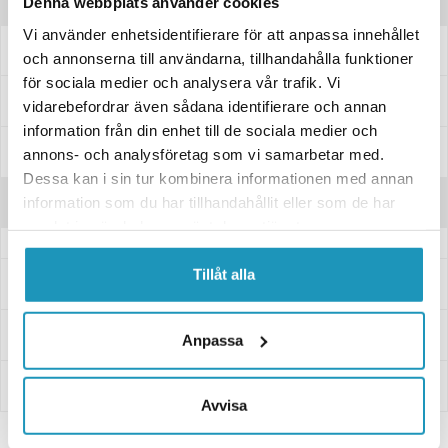
Produktinformation
Denna webbplats använder cookies
Vi använder enhetsidentifierare för att anpassa innehållet
Chokevajer för Linhai med förgasare.
och annonserna till användarna, tillhandahålla funktioner
för sociala medier och analysera vår trafik. Vi
Passar dessa modeller
vidarebefordrar även sådana identifierare och annan
information från din enhet till de sociala medier och
Specifikationer
annons- och analysföretag som vi samarbetar med.
Dessa kan i sin tur kombinera informationen med annan
Recensioner
information som du har tillhandahållit eller som de har
samlat in när du har använt deras tjänster.
Tillåt alla
Frågor och svar
Leverans- & Returinformation
Anpassa
Betalning
Avvisa