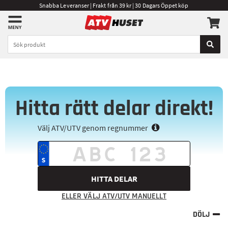
Snabba Leveranser | Frakt från 39 kr | 30 Dagars Öppet köp
Hitta rätt delar direkt!
Välj ATV/UTV genom regnummer
HITTA DELAR
ELLER VÄLJ ATV/UTV MANUELLT
DÖLJ