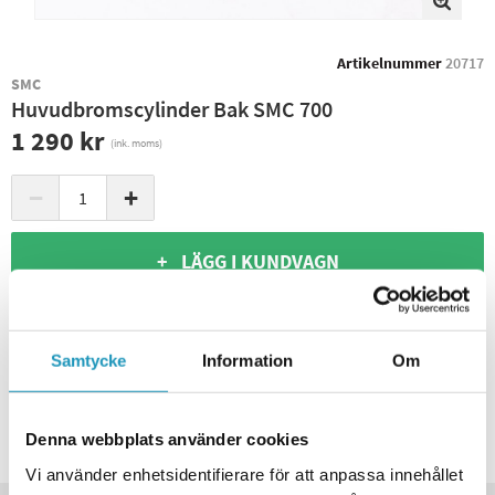
Artikelnummer
20717
SMC
Huvudbromscylinder Bak SMC 700
1 290 kr
(ink. moms)
−
+
+ LÄGG I KUNDVAGN
ONLINELAGER
3
I LAGER
Skickas Omgående
BUTIKSLAGER
0
I LAGER
Samtycke
Information
Om
Leverans- & Returinformation
Spara produkt
Denna webbplats använder cookies
Frågor om produkten?
Vi använder enhetsidentifierare för att anpassa innehållet