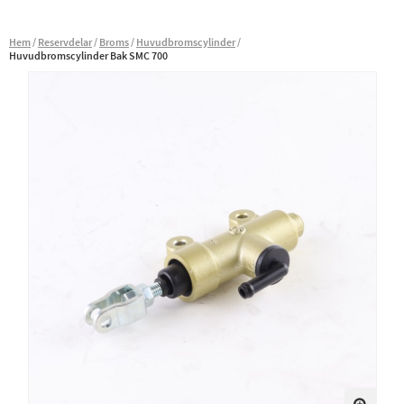
Hem
Reservdelar
Broms
Huvudbromscylinder
Huvudbromscylinder Bak SMC 700