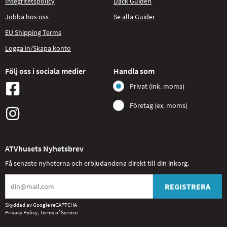
Integritetspolicy
Däck Guiden
Jobba hos oss
Se alla Guider
EU Shipping Terms
Logga in/Skapa konto
Följ oss i sociala medier
Handla som
Privat (ink. moms)
Företag (ex. moms)
ATVhusets Nyhetsbrev
Få senaste nyheterna och erbjudandena direkt till din inkorg.
REGISTRERA
Skyddad av Google reCAPTCHA
Privacy Policy
,
Terms of Service