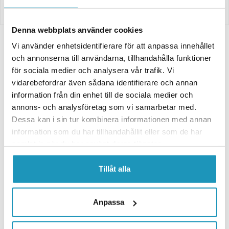
Betalning
Denna webbplats använder cookies
Vi använder enhetsidentifierare för att anpassa innehållet
Relaterade produkter
och annonserna till användarna, tillhandahålla funktioner
för sociala medier och analysera vår trafik. Vi
vidarebefordrar även sådana identifierare och annan
information från din enhet till de sociala medier och
annons- och analysföretag som vi samarbetar med.
Dessa kan i sin tur kombinera informationen med annan
information som du har tillhandahållit eller som de har
samlat in när du har använt deras tjänster.
Tillåt alla
KAYO
KAYO
Bromsbelägg Kayo AY70/110
Bromsbelägg Fram Kayo AT110
149 kr
149 kr
Anpassa
(ink. moms)
(ink. moms)
20 +
I LAGER
20 +
I LAGER