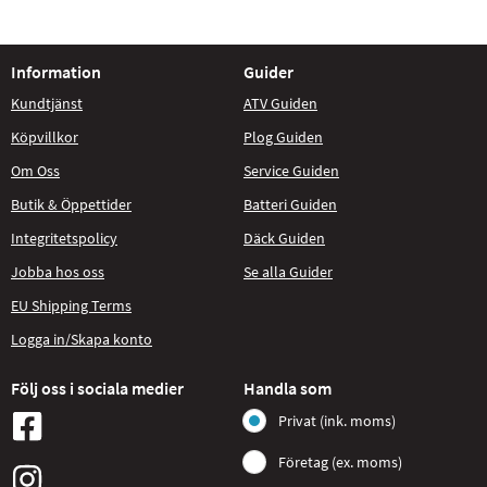
Information
Guider
Kundtjänst
ATV Guiden
Köpvillkor
Plog Guiden
Om Oss
Service Guiden
Butik & Öppettider
Batteri Guiden
Integritetspolicy
Däck Guiden
Jobba hos oss
Se alla Guider
EU Shipping Terms
Logga in/Skapa konto
Följ oss i sociala medier
Handla som
Privat (ink. moms)
Företag (ex. moms)