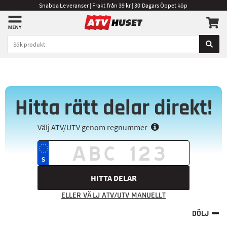
Snabba Leveranser | Frakt från 39 kr | 30 Dagars Öppet köp
Hitta rätt delar direkt!
Välj ATV/UTV genom regnummer
HITTA DELAR
ELLER VÄLJ ATV/UTV MANUELLT
DÖLJ