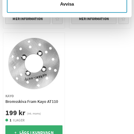
Avvisa
+ LÄGG I KUNDVAGN
+ LÄGG I KUNDVAGN
MER INFORMATION
MER INFORMATION
KAYO
Bromsskiva Fram Kayo AT110
199 kr
(ink. moms)
1
I LAGER
+ LÄGG I KUNDVAGN