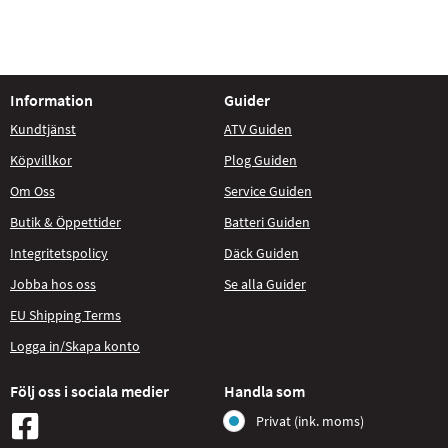
Information
Guider
Kundtjänst
ATV Guiden
Köpvillkor
Plog Guiden
Om Oss
Service Guiden
Butik & Öppettider
Batteri Guiden
Integritetspolicy
Däck Guiden
Jobba hos oss
Se alla Guider
EU Shipping Terms
Logga in/Skapa konto
Följ oss i sociala medier
Handla som
Privat (ink. moms)