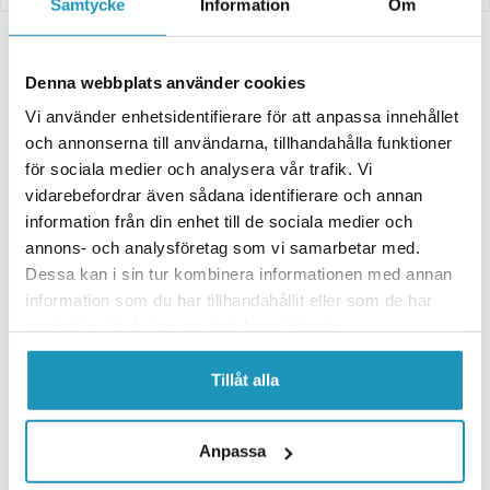
Samtycke
Information
Om
Relaterade produkter
Denna webbplats använder cookies
Vi använder enhetsidentifierare för att anpassa innehållet
och annonserna till användarna, tillhandahålla funktioner
för sociala medier och analysera vår trafik. Vi
vidarebefordrar även sådana identifierare och annan
information från din enhet till de sociala medier och
annons- och analysföretag som vi samarbetar med.
Dessa kan i sin tur kombinera informationen med annan
information som du har tillhandahållit eller som de har
samlat in när du har använt deras tjänster.
QUAD LOGIC
Vattentemperaturgivare
MOOSE
Reparationssats förgasare
Polaris Xpedition 325/425/
Tillåt alla
Polaris Big Boss 500 6x6 98-99
Magnum 425/500 / Big Boss 6x6
609 kr
735 kr
(ink. moms)
(ink. moms)
Anpassa
TILLFÄLLIGT SLUT
3
I LAGER