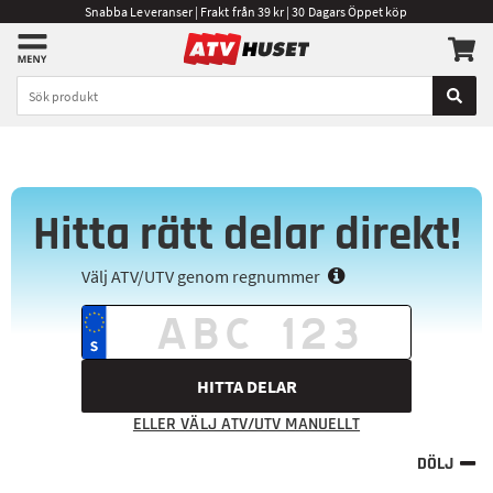
Snabba Leveranser | Frakt från 39 kr | 30 Dagars Öppet köp
Hitta rätt delar direkt!
Välj ATV/UTV genom regnummer
HITTA DELAR
ELLER VÄLJ ATV/UTV MANUELLT
DÖLJ