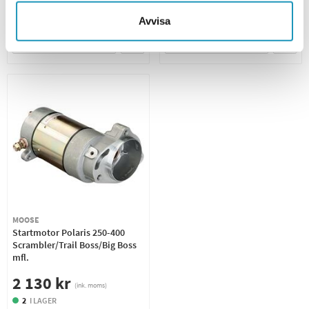
BEVAKA
+ LÄGG I KUNDVAGN
Avvisa
MER INFORMATION
MER INFORMATION
MOOSE
Startmotor Polaris 250-400
Scrambler/Trail Boss/Big Boss
mfl.
2 130 kr
(ink. moms)
2
I LAGER