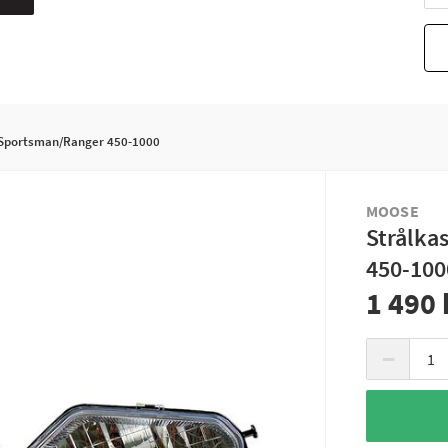
e/Sportsman/Ranger 450-1000
MOOSE
Strålka
450-100
1 490 
−