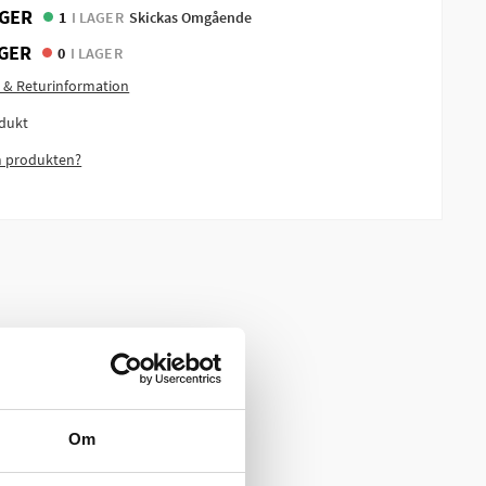
GER
1
I LAGER
Skickas Omgående
GER
0
I LAGER
 & Returinformation
dukt
m produkten?
Om