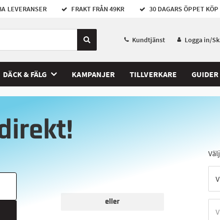
A LEVERANSER
FRAKT FRÅN 49KR
30 DAGARS ÖPPET KÖP
Kundtjänst
Logga in/S
DÄCK & FÄLG
KAMPANJER
TILLVERKARE
GUIDER
direkt!
Väl
eller