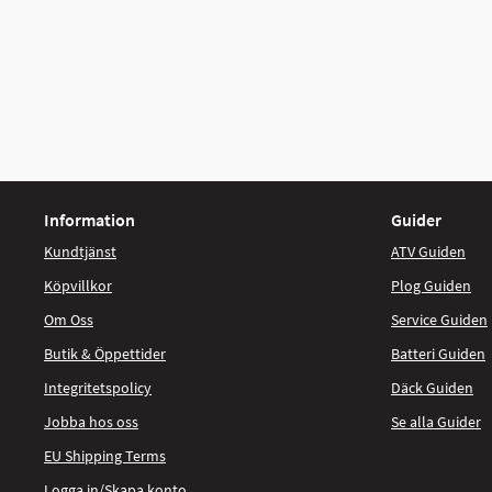
Information
Guider
Kundtjänst
ATV Guiden
Köpvillkor
Plog Guiden
Om Oss
Service Guiden
Butik & Öppettider
Batteri Guiden
Integritetspolicy
Däck Guiden
Jobba hos oss
Se alla Guider
EU Shipping Terms
Logga in/Skapa konto