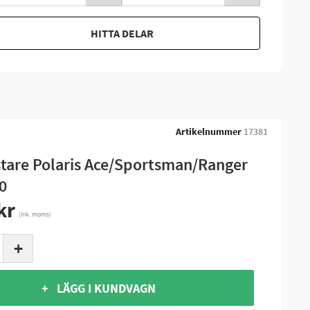
HITTA DELAR
Artikelnummer
17381
stare Polaris Ace/Sportsman/Ranger
0
kr
(ink. moms)
+
+ LÄGG I KUNDVAGN