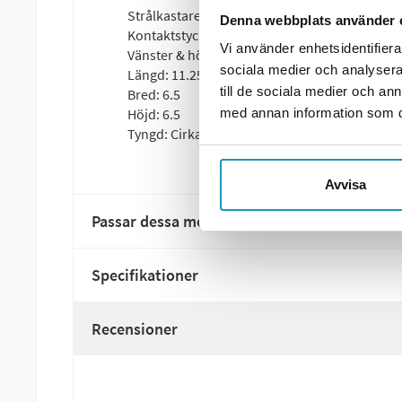
Strålkastare till Polaris Ace/Sportsman/Rang
Denna webbplats använder 
Kontaktstycke ingår inte, se bilder för det som
Vi använder enhetsidentifierar
Vänster & höger strålkastare
sociala medier och analysera 
Längd: 11.25
till de sociala medier och a
Bred: 6.5
Höjd: 6.5
med annan information som du 
Tyngd: Cirka 700 gram stycket
Avvisa
Passar dessa modeller
Specifikationer
Recensioner