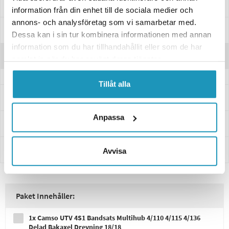
Specifikationer
information från din enhet till de sociala medier och
annons- och analysföretag som vi samarbetar med.
Manualer & Guider
Dessa kan i sin tur kombinera informationen med annan
information som du har tillhandahållit eller som de har
Recensioner
samlat in när du har använt deras tjänster.
Tillåt alla
Frågor och svar
Anpassa
Leverans- & Returinformation
Betalning
Avvisa
Paket Innehåller:
1x Camso UTV 4S1 Bandsats Multihub 4/110 4/115 4/136
Delad Bakaxel Drevning 18/18