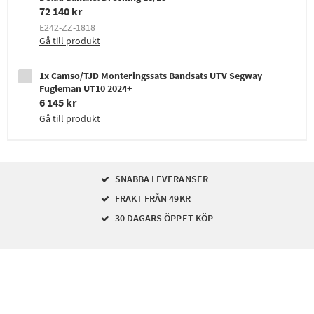
72 140 kr
E242-ZZ-1818
Gå till produkt
1x Camso/TJD Monteringssats Bandsats UTV Segway
Fugleman UT10 2024+
6 145 kr
Gå till produkt
SNABBA LEVERANSER
FRAKT FRÅN 49KR
30 DAGARS ÖPPET KÖP