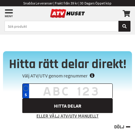
Snabba Leveranser | Frakt från 39 kr | 30 Dagars Öppet köp
Hitta rätt delar direkt!
Välj ATV/UTV genom regnummer
HITTA DELAR
ELLER VÄLJ ATV/UTV MANUELLT
DÖLJ