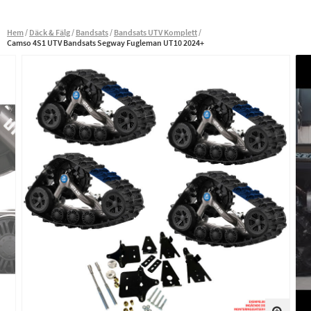
Hem
Däck & Fälg
Bandsats
Bandsats UTV Komplett
Camso 4S1 UTV Bandsats Segway Fugleman UT10 2024+