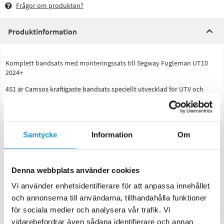
Frågor om produkten?
Produktinformation
Komplett bandsats med monteringssats till Segway Fugleman UT10
2024+
4S1 är Camsos kraftigaste bandsats speciellt utvecklad för UTV och
framtagen för att klara de allra tuffaste påfrestningarna.
Med denna bandsats monterad på din UTV får du en helt ny dimension
av framkomlighet i tuff terräng, fungerar lika bra året runt och ger
betydligt mycket lägre marktryck och därigenom högre bärighet för din
Samtycke
Information
Om
UTV.
Breda band fram och bak med kraftiga klackar monterade på en ram i
kolstål ger maximal framkomlighet i alla typer av terräng och
Denna webbplats använder cookies
löphjulens tandemupphängning ger en mjuk och stabil färd.
Vi använder enhetsidentifierare för att anpassa innehållet
Camso Original artikelnummer: 5000-SEG-0004 & E242-ZZ-1818
och annonserna till användarna, tillhandahålla funktioner
för sociala medier och analysera vår trafik. Vi
vidarebefordrar även sådana identifierare och annan