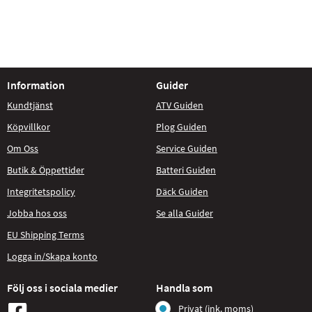
Information
Guider
Kundtjänst
ATV Guiden
Köpvillkor
Plog Guiden
Om Oss
Service Guiden
Butik & Öppettider
Batteri Guiden
Integritetspolicy
Däck Guiden
Jobba hos oss
Se alla Guider
EU Shipping Terms
Logga in/Skapa konto
Följ oss i sociala medier
Handla som
Privat (ink. moms)