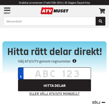
Snabba Leveranser | Frakt från 39 kr | 30 Dagars Öppet köp
Hitta rätt delar direkt!
Välj ATV/UTV genom regnummer
HITTA DELAR
ELLER VÄLJ ATV/UTV MANUELLT
DÖLJ