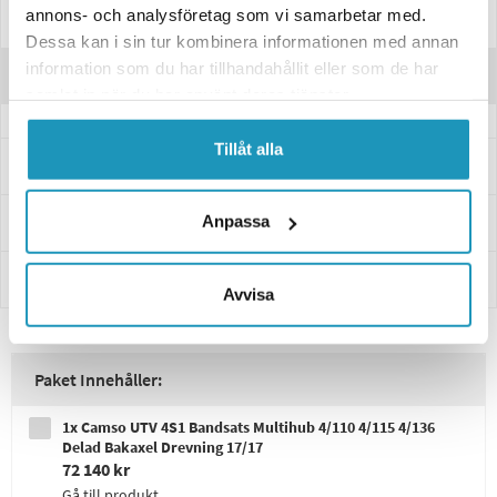
annons- och analysföretag som vi samarbetar med.
Manualer & Guider
Dessa kan i sin tur kombinera informationen med annan
information som du har tillhandahållit eller som de har
Recensioner
samlat in när du har använt deras tjänster.
Tillåt alla
Frågor och svar
Anpassa
Leverans- & Returinformation
Betalning
Avvisa
Paket Innehåller:
1x Camso UTV 4S1 Bandsats Multihub 4/110 4/115 4/136
Delad Bakaxel Drevning 17/17
72 140 kr
Gå till produkt