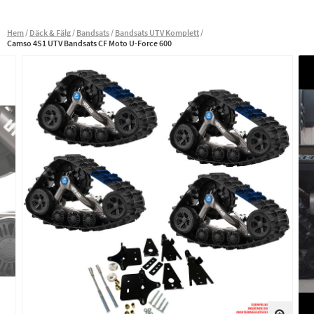
Hem
Däck & Fälg
Bandsats
Bandsats UTV Komplett
Camso 4S1 UTV Bandsats CF Moto U-Force 600