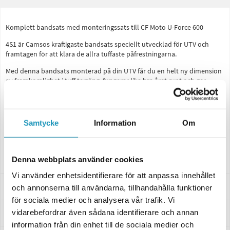
Komplett bandsats med monteringssats till CF Moto U-Force 600
4S1 är Camsos kraftigaste bandsats speciellt utvecklad för UTV och
framtagen för att klara de allra tuffaste påfrestningarna.
Med denna bandsats monterad på din UTV får du en helt ny dimension
av framkomlighet i tuff terräng, fungerar lika bra året runt och ger
betydligt mycket lägre marktryck och därigenom högre bärighet för din
UTV.
Breda band fram och bak med kraftiga klackar monterade på en ram i
Samtycke
Information
Om
kolstål ger maximal framkomlighet i alla typer av terräng och
löphjulens tandemupphängning ger en mjuk och stabil färd.
Camso Original artikelnummer: 5000-10-0703 & E242-ZZ-1717
Denna webbplats använder cookies
Vi använder enhetsidentifierare för att anpassa innehållet
Passar dessa modeller
och annonserna till användarna, tillhandahålla funktioner
för sociala medier och analysera vår trafik. Vi
vidarebefordrar även sådana identifierare och annan
Specifikationer
information från din enhet till de sociala medier och