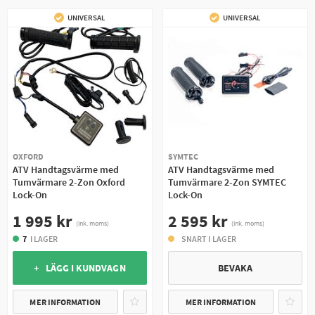
UNIVERSAL
UNIVERSAL
OXFORD
SYMTEC
ATV Handtagsvärme med
ATV Handtagsvärme med
Tumvärmare 2-Zon Oxford
Tumvärmare 2-Zon SYMTEC
Lock-On
Lock-On
1 995 kr
2 595 kr
(ink. moms)
(ink. moms)
7
I LAGER
SNART I LAGER
+ LÄGG I KUNDVAGN
BEVAKA
MER INFORMATION
MER INFORMATION