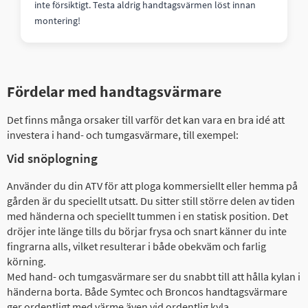
inte försiktigt. Testa aldrig handtagsvärmen löst innan
montering!
Fördelar med handtagsvärmare
Det finns många orsaker till varför det kan vara en bra idé att
investera i hand- och tumgasvärmare, till exempel:
Vid snöplogning
Använder du din ATV för att ploga kommersiellt eller hemma på
gården är du speciellt utsatt. Du sitter still större delen av tiden
med händerna och speciellt tummen i en statisk position. Det
dröjer inte länge tills du börjar frysa och snart känner du inte
fingrarna alls, vilket resulterar i både obekväm och farlig
körning.
Med hand- och tumgasvärmare ser du snabbt till att hålla kylan i
händerna borta. Både Symtec och Broncos handtagsvärmare
ger ordentligt med värme även vid ordentlig kyla.