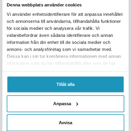
Denna webbplats använder cookies
De flesta handtagsvärmare monteras på snarlika sätt:
Vi använder enhetsidentifierare för att anpassa innehållet
och annonserna till användarna, tillhandahålla funktioner
för sociala medier och analysera vår trafik. Vi
Demontera dina befintliga handtag
vidarebefordrar även sådana identifierare och annan
Skär isär dem eller tryck av dem med ett
information från din enhet till de sociala medier och
tryckluftsmunstycke från en kompressor. Gör rent ytan på
annons- och analysföretag som vi samarbetar med.
styret där de gamla handtagen satt.
Dessa kan i sin tur kombinera informationen med annan
Montera de nya handtagen med värme
information som du har tillhandahållit eller som de har
Kolla så att du monterar rätt handtag på rätt sida
samlat in när du har använt deras tjänster.
beroende på var du vill placera kontrollboxen eller
strömbrytaren. Handtagen monteras fast antingen med
Tillåt alla
handtagslim eller skruvas fast med insexskruvarna som
sitter i handtagen (endast Lock-On varianterna).
Anpassa
Anslut handtagen till kontrollboxen
Efter att du monterat handtagen ansluter du dessa med
kontaktstyckena till kontrollboxen eller strömbrytaren.
Avvisa
Placera därefter denna på styret eller i anslutning till