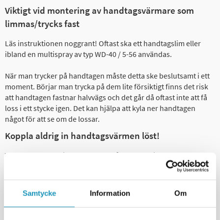
Viktigt vid montering av handtagsvärmare som
limmas/trycks fast
Läs instruktionen noggrant! Oftast ska ett handtagslim eller
ibland en multispray av typ WD-40 / 5-56 användas.
När man trycker på handtagen måste detta ske beslutsamt i ett
moment. Börjar man trycka på dem lite försiktigt finns det risk
att handtagen fastnar halvvägs och det går då oftast inte att få
loss i ett stycke igen. Det kan hjälpa att kyla ner handtagen
något för att se om de lossar.
Koppla aldrig in handtagsvärmen löst!
Värmeelementen i handtagen är så pass kraftiga att om du
kopplar in handtagen utan att de är monterade på styret så
riskerar du att plast-"tuben" inne i handtaget smälter eller
utvidgas så du aldrig får på handtagen.
Samtycke
Information
Om
Monteringsinstruktion steg för steg