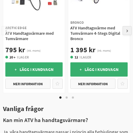
BRONCO
ATV Handtagsvärme med
ARCTIC EDGE
ATV Handtagsvärmare med
Tumvärmare 4-Stegs Digital
Tumvärmare
Bronco
795 kr
1 395 kr
(ink. moms)
(ink. moms)
20 +
I LAGER
12
I LAGER
+ LÄGG I KUNDVAGN
+ LÄGG I KUNDVAGN
MER INFORMATION
MER INFORMATION
Vanliga frågor
Kan min ATV ha handtagsvärmare?
Ja, våra handtagsvärmare passar i princip alla fyrhjulingar som