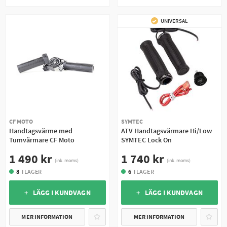
UNIVERSAL
CF MOTO
SYMTEC
Handtagsvärme med
ATV Handtagsvärmare Hi/Low
Tumvärmare CF Moto
SYMTEC Lock On
1 490 kr
1 740 kr
(ink. moms)
(ink. moms)
8
I LAGER
6
I LAGER
+ LÄGG I KUNDVAGN
+ LÄGG I KUNDVAGN
MER INFORMATION
MER INFORMATION