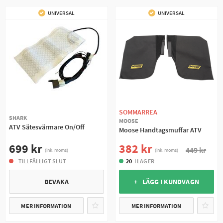
UNIVERSAL
UNIVERSAL
SOMMARREA
SHARK
MOOSE
ATV Sätesvärmare On/Off
Moose Handtagsmuffar ATV
699 kr
382 kr
449 kr
(ink. moms)
(ink. moms)
TILLFÄLLIGT SLUT
20
I LAGER
BEVAKA
+ LÄGG I KUNDVAGN
MER INFORMATION
MER INFORMATION