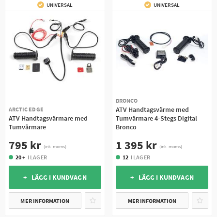
UNIVERSAL
UNIVERSAL
BRONCO
ATV Handtagsvärme med
ARCTIC EDGE
ATV Handtagsvärmare med
Tumvärmare 4-Stegs Digital
Tumvärmare
Bronco
795 kr
1 395 kr
(ink. moms)
(ink. moms)
20 +
I LAGER
12
I LAGER
+ LÄGG I KUNDVAGN
+ LÄGG I KUNDVAGN
MER INFORMATION
MER INFORMATION