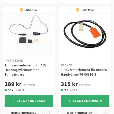
UNIVERSAL
UNIVERSAL
ARCTIC EDGE
Tumvärmeelement För ATV
BRONCO
Handtagsvärmare med
Tumvärmeelement för Bronco
Tumvärmare
Handvärme 76-08316-3
189 kr
315 kr
(ink. moms)
(ink. moms)
20 +
I LAGER
7
I LAGER
+ LÄGG I KUNDVAGN
+ LÄGG I KUNDVAGN
MER INFORMATION
MER INFORMATION