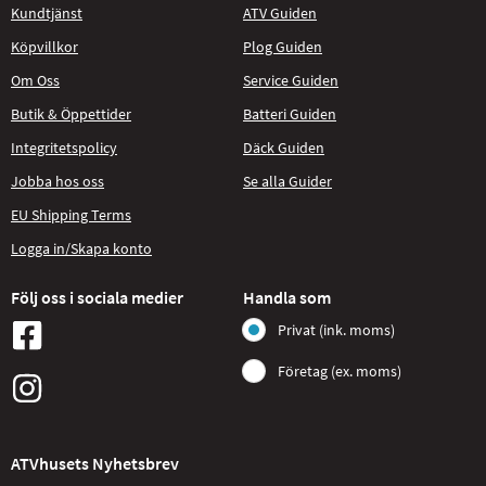
Kundtjänst
ATV Guiden
Köpvillkor
Plog Guiden
Om Oss
Service Guiden
Butik & Öppettider
Batteri Guiden
Integritetspolicy
Däck Guiden
Jobba hos oss
Se alla Guider
EU Shipping Terms
Logga in/Skapa konto
Följ oss i sociala medier
Handla som
Privat (ink. moms)
Företag (ex. moms)
ATVhusets Nyhetsbrev