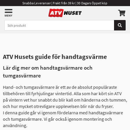
Snabba Leveranser | Frakt från 39 kr | 30 Dagars Öppet köp
ATV Husets guide för handtagsvärme
Lär dig mer om handtagsvärmare och
tumgasvärmare
Hand- och tumgasvärmare är ett av de absolut populäraste
tillbehören till fyrhjulingar vintertid. Alla som har kört sin ATV
på vintern vet hur snabbt du blir kall om händerna och tummen,
och hur mycket otrevligare upplevelsen blir när du fryser.
I denna guide går vi igenom fördelarna med handtagsvärmare
och tumgasvärmare. Vi går också igenom montering och
användning.