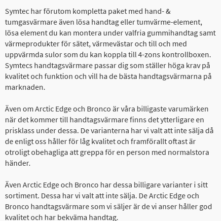
Symtec har förutom kompletta paket med hand- &
tumgasvärmare även lösa handtag eller tumvärme-element,
lösa element du kan montera under valfria gummihandtag samt
värmeprodukter för sätet, värmevästar och till och med
uppvärmda sulor som du kan koppla till 4-zons kontrollboxen.
Symtecs handtagsvärmare passar dig som ställer höga krav på
kvalitet och funktion och vill ha de bästa handtagsvärmarna på
marknaden.
Även om Arctic Edge och Bronco är våra billigaste varumärken
när det kommer till handtagsvärmare finns det ytterligare en
prisklass under dessa. De varianterna har vi valt att inte sälja då
de enligt oss håller för låg kvalitet och framförallt oftast är
otroligt obehagliga att greppa för en person med normalstora
händer.
Även Arctic Edge och Bronco har dessa billigare varianter i sitt
sortiment. Dessa har vi valt att inte sälja. De Arctic Edge och
Bronco handtagsvärmare som vi säljer är de vi anser håller god
kvalitet och har bekväma handtag.