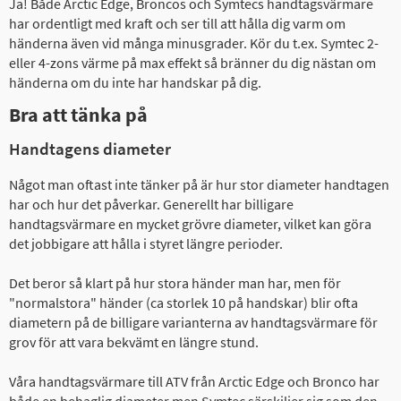
Ja! Både Arctic Edge, Broncos och Symtecs handtagsvärmare
har ordentligt med kraft och ser till att hålla dig varm om
händerna även vid många minusgrader. Kör du t.ex. Symtec 2-
eller 4-zons värme på max effekt så bränner du dig nästan om
händerna om du inte har handskar på dig.
Bra att tänka på
Handtagens diameter
Något man oftast inte tänker på är hur stor diameter handtagen
har och hur det påverkar. Generellt har billigare
handtagsvärmare en mycket grövre diameter, vilket kan göra
det jobbigare att hålla i styret längre perioder.
Det beror så klart på hur stora händer man har, men för
"normalstora" händer (ca storlek 10 på handskar) blir ofta
diametern på de billigare varianterna av handtagsvärmare för
grov för att vara bekvämt en längre stund.
Våra handtagsvärmare till ATV från Arctic Edge och Bronco har
både en behaglig diameter men Symtec särskiljer sig som den