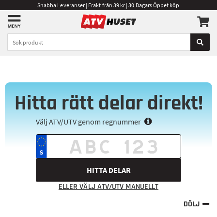
Snabba Leveranser | Frakt från 39 kr | 30 Dagars Öppet köp
Hitta rätt delar direkt!
Välj ATV/UTV genom regnummer
HITTA DELAR
ELLER VÄLJ ATV/UTV MANUELLT
DÖLJ