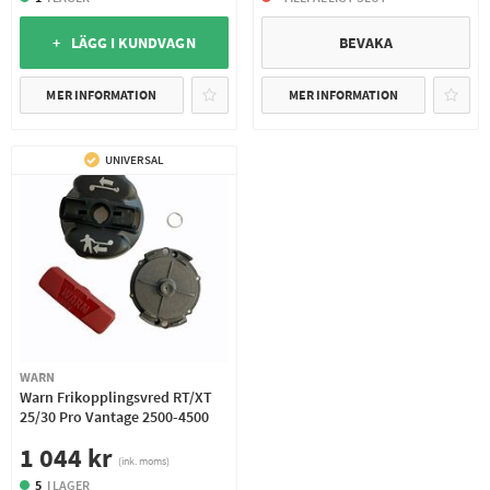
+ LÄGG I KUNDVAGN
BEVAKA
MER INFORMATION
MER INFORMATION
UNIVERSAL
WARN
Warn Frikopplingsvred RT/XT
25/30 Pro Vantage 2500-4500
1 044 kr
(ink. moms)
5
I LAGER