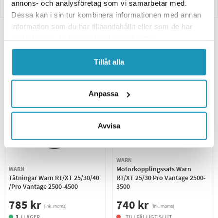
annons- och analysföretag som vi samarbetar med.
Betalning
Dessa kan i sin tur kombinera informationen med annan
information som du har tillhandahållit eller som de har
samlat in när du har använt deras tjänster.
Relaterade produkter
Tillåt alla
UNIVERSAL
UNIVERSAL
Anpassa
Avvisa
WARN
Motorkopplingssats Warn
WARN
Tätningar Warn RT/XT 25/30/40
RT/XT 25/30 Pro Vantage 2500-
/Pro Vantage 2500-4500
3500
785 kr
740 kr
(ink. moms)
(ink. moms)
1
I LAGER
TILLFÄLLIGT SLUT