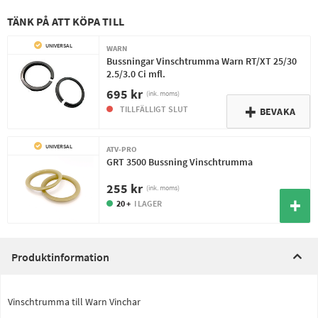
TÄNK PÅ ATT KÖPA TILL
UNIVERSAL
WARN
Bussningar Vinschtrumma Warn RT/XT 25/30
2.5/3.0 Ci mfl.
695 kr
(ink. moms)
TILLFÄLLIGT SLUT
BEVAKA
UNIVERSAL
ATV-PRO
GRT 3500 Bussning Vinschtrumma
255 kr
(ink. moms)
20 +
I LAGER
Produktinformation
Vinschtrumma till Warn Vinchar