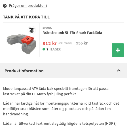
Frågor om produkten?
TÄNK PÅ ATT KÖPA TILL
SHARK
Bränsledunk 5L För Shark Packlåda
955 kr
812 kr
(ink. moms)
7
I LAGER
Produktinformation
Modellanpassad ATV låda bak speciellt framtagen för att passa
lastracket på din CF Moto fyrhjuling perfekt.
Lådan har färdiga hål för monteringspunkterna i ditt lastrack och det
medföljer snabbfästen som låter dig plocka av och på lådan i en
handvändning.
Lådan är tillverkad i extremt slagtålig högdensitetspolyeten (HDPE)