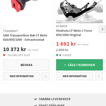
CF MOTO
Vindruta CF Moto C Force
TESSERACT
850/1000 Original
GKA Transportbox Bak CF Moto
820/850/1000 - Extrautrustad
1 692 kr
(ink. moms)
10 372 kr
1 990 kr
(ink. moms)
TILLFÄLLIGT SLUT
8
I LAGER
BEVAKA
+ LÄGG I KUNDVAGN
MER INFORMATION
MER INFORMATION
SNABBA LEVERANSER
FRAKT FRÅN 49KR