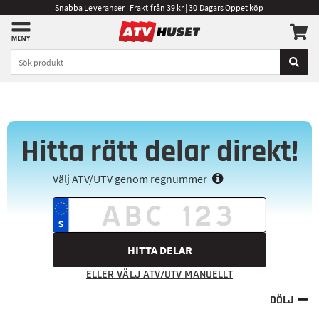
Snabba Leveranser | Frakt från 39 kr | 30 Dagars Öppet köp
Hitta rätt delar direkt!
Välj ATV/UTV genom regnummer
HITTA DELAR
ELLER VÄLJ ATV/UTV MANUELLT
DÖLJ