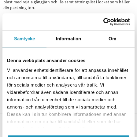
plast med rejäla gångjärn och lås samt tätningslist i locket som håller
din packning torr.
Egenskaper:
- Stort förvaringsutrymme på 105 liter som enkelt rymmer två
integralhjälmar och många andra tillhörigheter
- Lock med två låsbara spännen
Samtycke
Information
Om
- Vattentät för att hålla dina saker torra
- Stark och hållbar, spricker inte, deformeras eller böjs inte vid extrema
temperaturer
- Två bakre reflexer för ökad säkerhet
Denna webbplats använder cookies
- Tillverkad av slagtålig högdensitetspolyeten
- Mått: 106 x 62 x 36 cm (L x B x H)
Vi använder enhetsidentifierare för att anpassa innehållet
- Snabbfästesats och nycklar ingår
och annonserna till användarna, tillhandahålla funktioner
för sociala medier och analysera vår trafik. Vi
Bränsledunkar säljs separat.
vidarebefordrar även sådana identifierare och annan
information från din enhet till de sociala medier och
Passar dessa modeller
annons- och analysföretag som vi samarbetar med.
Dessa kan i sin tur kombinera informationen med annan
Specifikationer
information som du har tillhandahållit eller som de har
samlat in när du har använt deras tjänster.
Manualer & Guider