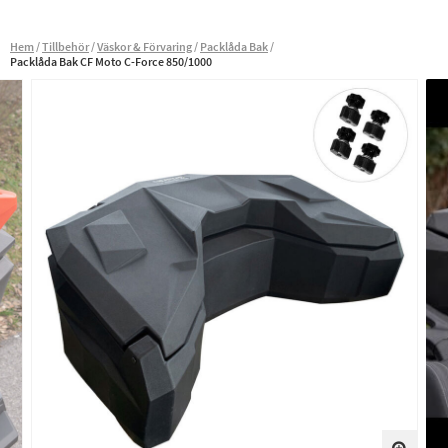
Hem
Tillbehör
Väskor & Förvaring
Packlåda Bak
Packlåda Bak CF Moto C-Force 850/1000