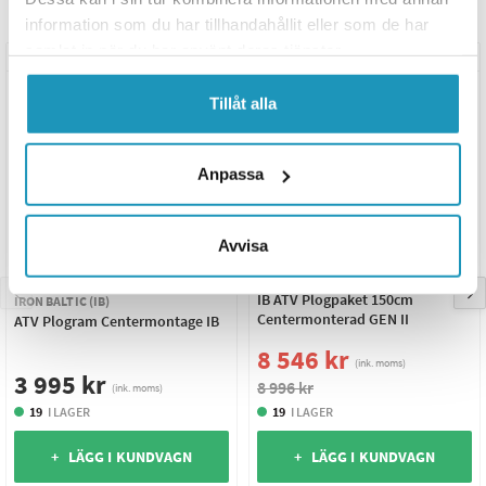
Relaterade produkter
information som du har tillhandahållit eller som de har
samlat in när du har använt deras tjänster.
UNIVERSAL
UNIVERSAL
Tillåt alla
Anpassa
Avvisa
IRON BALTIC (IB)
IB ATV Plogpaket 150cm
IRON BALTIC (IB)
Centermonterad GEN II
ATV Plogram Centermontage IB
8 546 kr
(ink. moms)
3 995 kr
8 996 kr
(ink. moms)
19
I LAGER
19
I LAGER
+ LÄGG I KUNDVAGN
+ LÄGG I KUNDVAGN