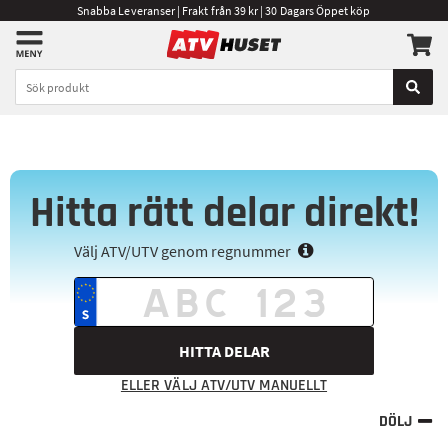
Snabba Leveranser | Frakt från 39 kr | 30 Dagars Öppet köp
Hitta rätt delar direkt!
Välj ATV/UTV genom regnummer
HITTA DELAR
ELLER VÄLJ ATV/UTV MANUELLT
DÖLJ