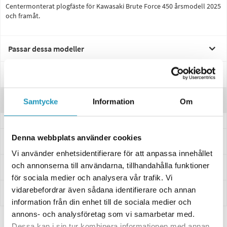
Centermonterat plogfäste för Kawasaki Brute Force 450 årsmodell 2025
och framåt.
Passar dessa modeller
Specifikationer
Recensioner
Samtycke
Information
Om
Denna webbplats använder cookies
Frågor och svar
Vi använder enhetsidentifierare för att anpassa innehållet
och annonserna till användarna, tillhandahålla funktioner
Leverans- & Returinformation
för sociala medier och analysera vår trafik. Vi
vidarebefordrar även sådana identifierare och annan
Betalning
information från din enhet till de sociala medier och
annons- och analysföretag som vi samarbetar med.
Dessa kan i sin tur kombinera informationen med annan