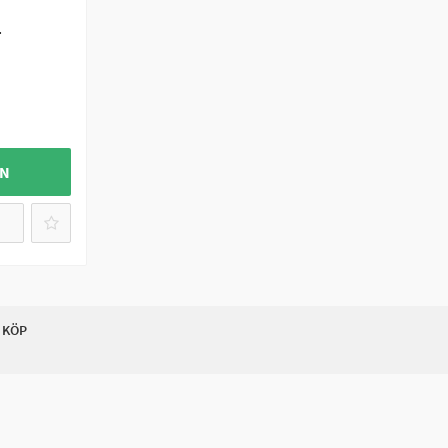
-
GN
 KÖP