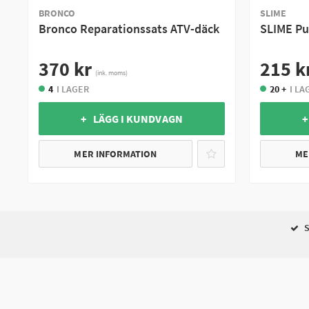
BRONCO
SLIME
Bronco Reparationssats ATV-däck
SLIME Pu
370 kr
215 k
(ink. moms)
4
I LAGER
20 +
I LA
+ LÄGG I KUNDVAGN
+
MER INFORMATION
ME
S