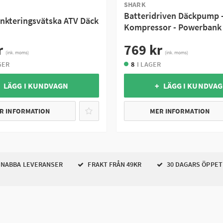
SHARK
Batteridriven Däckpump 
nkteringsvätska ATV Däck
Kompressor - Powerbank
r
769 kr
(ink. moms)
(ink. moms)
GER
8
I LAGER
 LÄGG I KUNDVAGN
+ LÄGG I KUNDVA
R INFORMATION
MER INFORMATION
NABBA LEVERANSER
FRAKT FRÅN 49KR
30 DAGARS ÖPPET