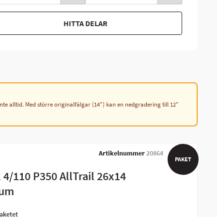
HITTA DELAR
e alltid. Med större originalfälgar (14") kan en nedgradering till 12"
Artikelnummer
20864
PAKET
 4/110 P350 AllTrail 26x14
ium
aketet