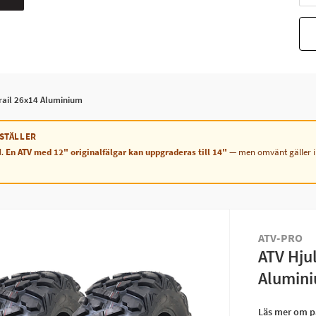
Trail 26x14 Aluminium
STÄLLER
l.
En ATV med 12" originalfälgar kan uppgraderas till 14"
— men omvänt gäller int
ATV-PRO
ATV Hjul
Alumin
Läs mer om p