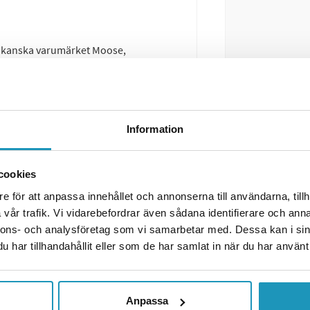
erikanska varumärket Moose,
standa med ett aggressivt och
t modernt intryck som passar
Information
cookies
e för att anpassa innehållet och annonserna till användarna, tillh
vår trafik. Vi vidarebefordrar även sådana identifierare och anna
nnons- och analysföretag som vi samarbetar med. Dessa kan i sin
har tillhandahållit eller som de har samlat in när du har använt 
Anpassa