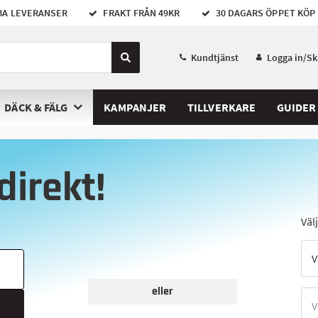
A LEVERANSER
FRAKT FRÅN 49KR
30 DAGARS ÖPPET KÖP
Kundtjänst
Logga in/S
DÄCK & FÄLG
KAMPANJER
TILLVERKARE
GUIDER
direkt!
Väl
eller