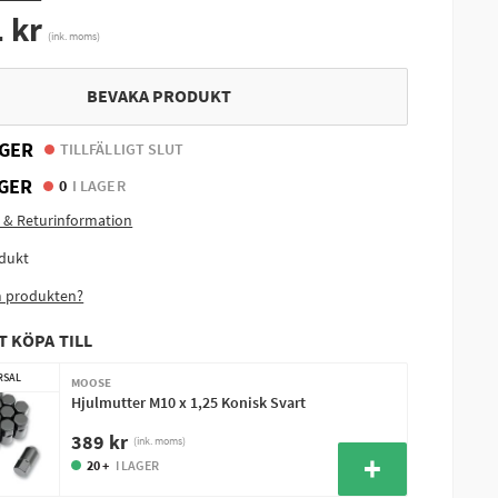
 kr
(ink. moms)
BEVAKA PRODUKT
GER
TILLFÄLLIGT SLUT
GER
0
I LAGER
 & Returinformation
dukt
m produkten?
T KÖPA TILL
RSAL
MOOSE
Hjulmutter M10 x 1,25 Konisk Svart
389 kr
(ink. moms)
20 +
I LAGER