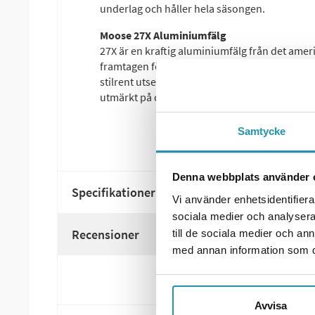
underlag och håller hela säsongen.
Moose 27X Aluminiumfälg
27X är en kraftig aluminiumfälg från det am
framtagen för dig som vill kombinera hög pre
stilrent utseende. Den svarta finishen ger et
utmärkt på de flesta ATV- och UTV-modeller.
Samtycke
Denna webbplats använder 
Specifikationer
Vi använder enhetsidentifierar
sociala medier och analysera 
Recensioner
till de sociala medier och a
med annan information som du 
Avvisa