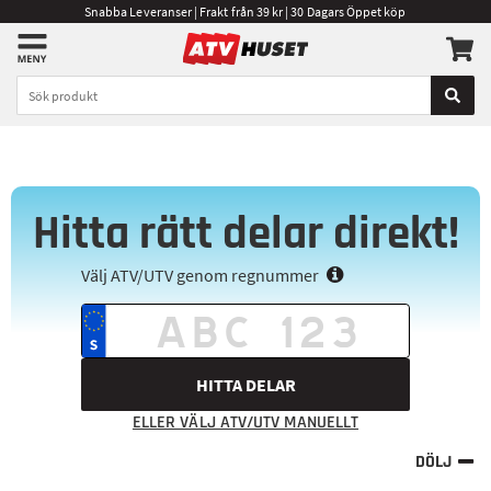
Snabba Leveranser | Frakt från 39 kr | 30 Dagars Öppet köp
Hitta rätt delar direkt!
Välj ATV/UTV genom regnummer
HITTA DELAR
ELLER VÄLJ ATV/UTV MANUELLT
DÖLJ