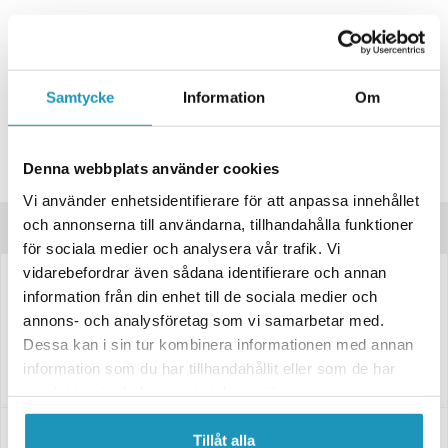
LIKVÄRDIGA PRODUKTER
MOOSE
Throttle Position Sensor TPS Polaris
Samtycke
Information
Om
Sportsman 700/800 850/100
545 kr
(ink. moms)
TILLFÄLLIGT SLUT
BEVAKA
Denna webbplats använder cookies
Vi använder enhetsidentifierare för att anpassa innehållet
och annonserna till användarna, tillhandahålla funktioner
Produktinformation
för sociala medier och analysera vår trafik. Vi
vidarebefordrar även sådana identifierare och annan
TPS Sensor till Polaris Sportsman och Ranger modeller med
information från din enhet till de sociala medier och
elektronisk bränsleinsprutning.
annons- och analysföretag som vi samarbetar med.
Sitter monterad på spjällhus av märket KEIHIN
Dessa kan i sin tur kombinera informationen med annan
En smutsig eller trasig TPS Sensor kan orsaka hård eller ojämn
tomgång, plötsliga stopp eller överlag dålig gång
information som du har tillhandahållit eller som de har
samlat in när du har använt deras tjänster.
Passar dessa modeller
Tillåt alla