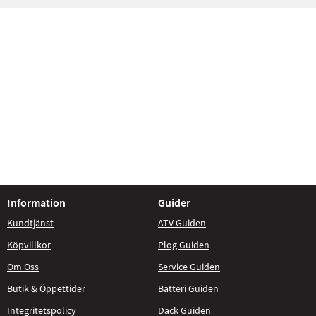
Information
Guider
Kundtjänst
ATV Guiden
Köpvillkor
Plog Guiden
Om Oss
Service Guiden
Butik & Öppettider
Batteri Guiden
Integritetspolicy
Däck Guiden