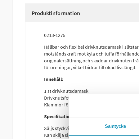
Produktinformation
0213-1275
Hållbar och flexibel drivknutsdamask i slits
motståndskraft mot kyla och tuffa förhållan
originalersättning och skyddar drivknuten fr
föroreningar, vilket bidrar till ökad livslängd.
Innehåll:
1 st drivknutsdamask
Drivknutsfett
Klammor för montering
Specifikationer:
Samtycke
Säljs styckvis
Kan skilja sig mellan fram och bak samt inre o