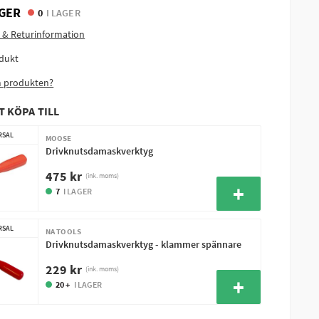
GER
0
I LAGER
 & Returinformation
dukt
m produkten?
T KÖPA TILL
RSAL
MOOSE
Drivknutsdamaskverktyg
475 kr
(ink. moms)
7
I LAGER
RSAL
NA TOOLS
Drivknutsdamaskverktyg - klammer spännare
229 kr
(ink. moms)
20 +
I LAGER