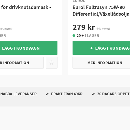
EUROL
för drivknutsdamask -
Eurol Fultrasyn 75W-90
Differential/Växellådsolja
279 kr
(ink. moms)
(ink. moms)
GER
20 +
I LAGER
 LÄGG I KUNDVAGN
+ LÄGG I KUNDVA
R INFORMATION
MER INFORMATION
NABBA LEVERANSER
FRAKT FRÅN 49KR
30 DAGARS ÖPPET