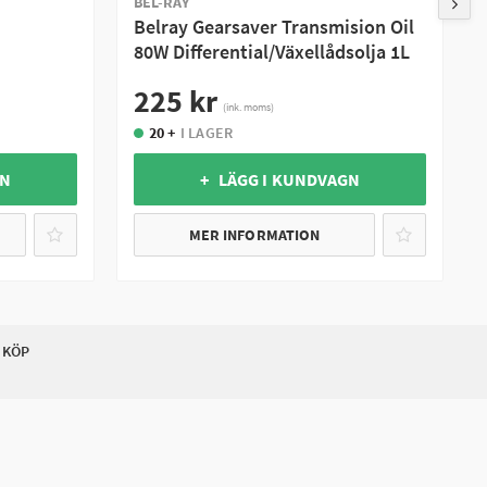
BEL-RAY
Belray Gearsaver Transmision Oil
80W Differential/Växellådsolja 1L
225 kr
(ink. moms)
20 +
I LAGER
GN
+ LÄGG I KUNDVAGN
MER INFORMATION
 KÖP