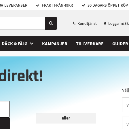
A LEVERANSER
FRAKT FRÅN 49KR
30 DAGARS ÖPPET KÖP
Kundtjänst
Logga in/S
DÄCK & FÄLG
KAMPANJER
TILLVERKARE
GUIDER
direkt!
Väl
eller