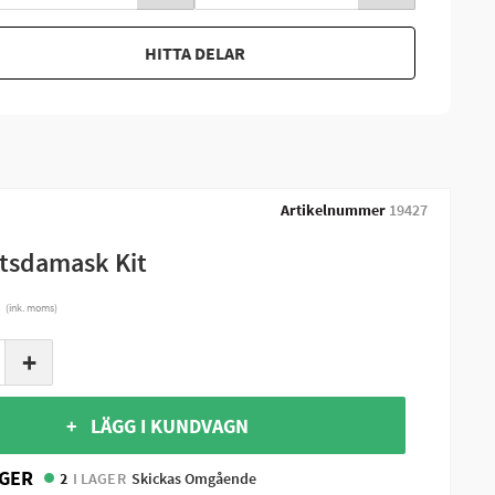
HITTA DELAR
Artikelnummer
19427
tsdamask Kit
r
(ink. moms)
+
+ LÄGG I KUNDVAGN
GER
2
I LAGER
Skickas Omgående