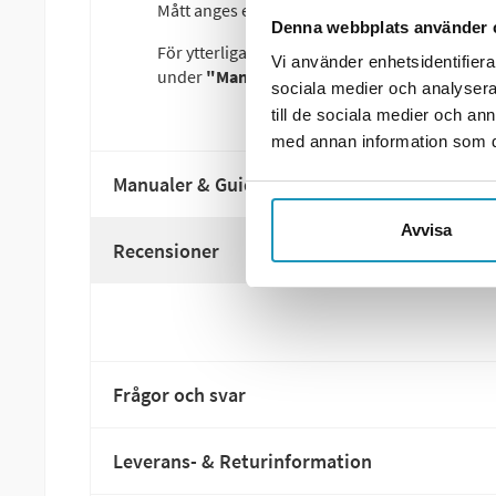
Mått anges enligt:
Diameter drivaxel / Diamet
Denna webbplats använder 
För ytterligare modeller och detaljerad passni
Vi använder enhetsidentifierar
under
"Manualer & Guider"
nedan.
sociala medier och analysera 
till de sociala medier och a
med annan information som du 
Manualer & Guider
Avvisa
Recensioner
Frågor och svar
Leverans- & Returinformation