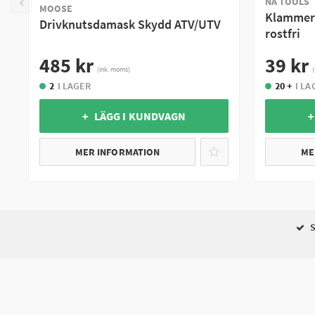
NA TOOLS
MOOSE
Klammer 
Drivknutsdamask Skydd ATV/UTV
rostfri
485 kr
39 kr
(ink. moms)
2
I LAGER
20 +
I LA
+ LÄGG I KUNDVAGN
+
MER INFORMATION
ME
S